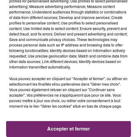
profiles for personalised advertising; Use profiles to select personalised
advertising; Measure advertising performance; Measure content
performance; Understand audiences through statistics or combinations
4 août 2026
LE CENTRE MÉDICAL HÉLÈNE BOREL À LOMME
of data from different sources; Develop and improve services; Create
profiles to personalise content; Use profiles to select personalised
RECRUTE UN(E) INFIRMIER(ÈRE)...
content; Use limited data to select content; Ensure security, prevent and
detect fraud, and fix errors; Deliver and present advertising and content;
Save and communicate privacy choices. These technologies may
process personal data such as IP address and browsing data to offer
following functionalities: Identify devices based on information actively
requested; Use precise geolocation data; Match and combine data from
other data sources; Link different devices; Identify devices based on
information transmitted automatically.
Vous pouvez accepter en cliquant sur "Accepter et fermer", ou affiner en
sélectionnant les finalités et/ou partenaires dans "Gérer mes choix".
Vous pouvez également refuser en cliquant sur "Continuer sans
accepter". Vos préférences ne s'appliqueront que pour ce site. Vous
pouvez mettre à jour vos choix, ou retirer votre consentement à tout
moment via le lien "Gérer les cookies" situé en bas de chaque page.
10 juillet 2026
POM’DISTRIB À ANGRES RECRUTE UN(E)
ASSISTANT(E) ADV EN CDI
Accepter et fermer