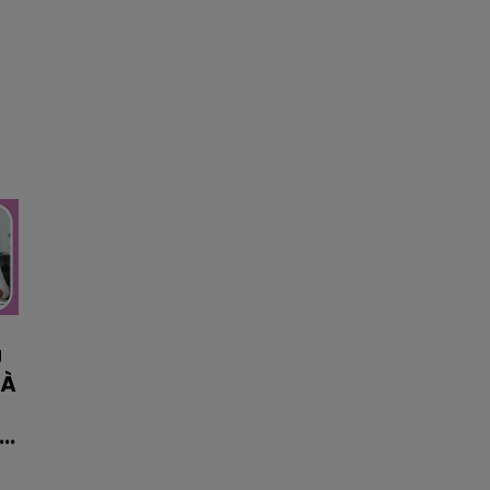
U
 À
..