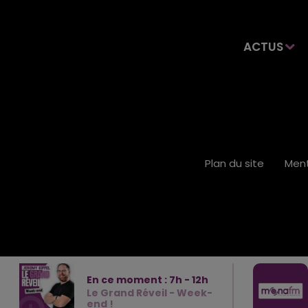
ACTUS
Plan du site
Ment
En ce moment :
7
h -
12
h
Le Grand Réveil - Week-
end !