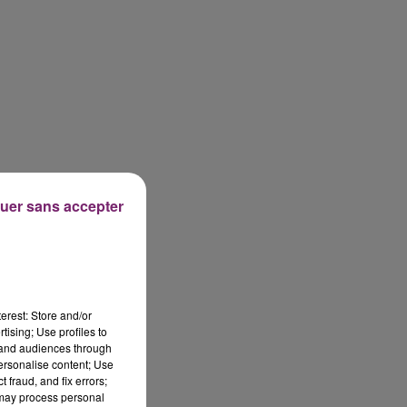
uer sans accepter
erest: Store and/or
tising; Use profiles to
tand audiences through
personalise content; Use
 fraud, and fix errors;
 may process personal