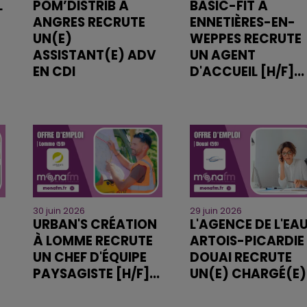
L
POM’DISTRIB À
BASIC-FIT À
ANGRES RECRUTE
ENNETIÈRES-EN-
UN(E)
WEPPES RECRUTE
ASSISTANT(E) ADV
UN AGENT
EN CDI
D'ACCUEIL [H/F]...
30 juin 2026
29 juin 2026
URBAN'S CRÉATION
L'AGENCE DE L'EA
À LOMME RECRUTE
ARTOIS-PICARDIE
UN CHEF D'ÉQUIPE
DOUAI RECRUTE
PAYSAGISTE [H/F]...
UN(E) CHARGÉ(E).