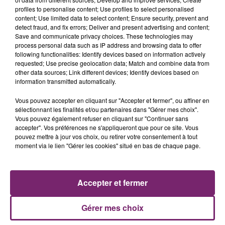
L’anxiété peut directement perturber sa digestion.
profiles to personalise content; Use profiles to select personalised
Des études montrent que le cerveau et l’intestin sont
content; Use limited data to select content; Ensure security, prevent and
intimement liés : nos émotions influencent la
detect fraud, and fix errors; Deliver and present advertising and content;
digestion… et un intestin perturbé peut à son tour
Save and communicate privacy choices. These technologies may
process personal data such as IP address and browsing data to offer
modifier le comportement !
following functionalities: Identify devices based on information actively
Nos compagnons à quatre pattes sont de véritables
requested; Use precise geolocation data; Match and combine data from
éponges à émotions. Ils ressentent notre stress et nos
other data sources; Link different devices; Identify devices based on
information transmitted automatically.
inquiétudes… parfois avant même nous-mêmes !
Cette tension peut se traduire par des vomissements,
Vous pouvez accepter en cliquant sur "Accepter et fermer", ou affiner en
de la diarrhée ou simplement un inconfort intestinal,
sélectionnant les finalités et/ou partenaires dans "Gérer mes choix".
Vous pouvez également refuser en cliquant sur "Continuer sans
ce qui n’est jamais agréable ni pour eux, ni pour nous.
accepter". Vos préférences ne s'appliqueront que pour ce site. Vous
Alors, comment les aider au quotidien ? Offrez-leur
pouvez mettre à jour vos choix, ou retirer votre consentement à tout
calme et routines rassurantes, des jeux, des
moment via le lien "Gérer les cookies" situé en bas de chaque page.
promenades régulières, et bien sûr, des caresses.
Prendre soin de leur bien-être émotionnel, c’est aussi
prendre soin de leur ventre, et prévenir les petits
Accepter et fermer
troubles digestifs.
En résumé : un chien serein, c’est un chien dont le
Gérer mes choix
ventre… et l’esprit sont pleinement en paix.