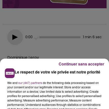
0:00
1 min 6 sec
Dominique Leroy
Continuer sans accepter
Votre chien semble anxieux et… son ventre le lui
fait savoir ?
Le respect de votre vie privée est notre priorité
14 mai 2026 - 1 min 6 sec
We and
our (447) partners
do the following data processing based on
LES TROUBLES DIGESTIFS CHEZ LE CHIEN
your consent and/or our legitimate interest: Store and/or access
information on a device; Use limited data to select advertising; Create
profiles for personalised advertising; Use profiles to select personalised
advertising; Measure advertising performance; Measure content
Pas étonnant !
performance; Understand audiences through statistics or combinations
of data from different sources; Develop and improve services; Create