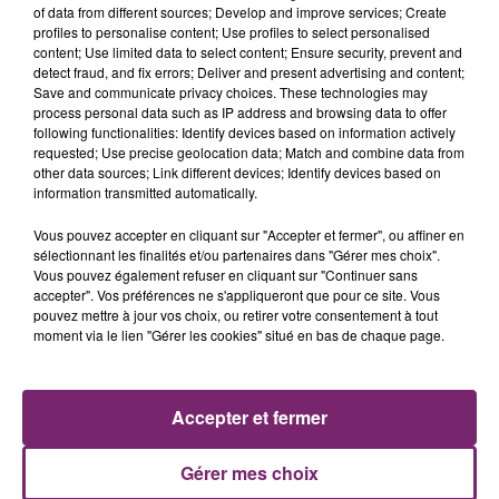
LUNDI 16 DÉCEMBRE 2024 - 09H - IL A TUÉ 5
of data from different sources; Develop and improve services; Create
PERSONNES SAMEDI DANS LE NORD
profiles to personalise content; Use profiles to select personalised
content; Use limited data to select content; Ensure security, prevent and
detect fraud, and fix errors; Deliver and present advertising and content;
Save and communicate privacy choices. These technologies may
Dans l'actualité de ce lundi 16 décembre à 9h, sur
process personal data such as IP address and browsing data to offer
Mona FM
following functionalities: Identify devices based on information actively
requested; Use precise geolocation data; Match and combine data from
L'enquête avance, pour déterminer les motivations et
other data sources; Link different devices; Identify devices based on
les circonstances du périple meurtrier d'un homme
information transmitted automatically.
qui a tué 5 personnes ce week end à Wormhout et
Vous pouvez accepter en cliquant sur "Accepter et fermer", ou affiner en
Loon Plage
sélectionnant les finalités et/ou partenaires dans "Gérer mes choix".
Vous pouvez également refuser en cliquant sur "Continuer sans
La police a interpellé un homme qui venait de frapper
accepter". Vos préférences ne s'appliqueront que pour ce site. Vous
sa compagne en plein centre de Lille
pouvez mettre à jour vos choix, ou retirer votre consentement à tout
moment via le lien "Gérer les cookies" situé en bas de chaque page.
Derniers jours avant le verdict, au procès des viols de
Mazan
En Football, on fait le point, à l'issue de la 15è journée
Accepter et fermer
de ligue 1
Gérer mes choix
Et puis Miss Nord Pas de Calais élue 1è dauphine de