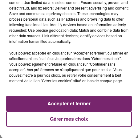
content; Use limited data to select content; Ensure security, prevent and
detect fraud, and fix errors; Deliver and present advertising and content;
Save and communicate privacy choices. These technologies may
process personal data such as IP address and browsing data to offer
following functionalities: Identify devices based on information actively
requested; Use precise geolocation data; Match and combine data from
other data sources; Link different devices; Identify devices based on
La Bulle - Guinguette éphémère
information transmitted automatically.
de Frelinghien !
Vous pouvez accepter en cliquant sur "Accepter et fermer", ou affiner en
sélectionnant les finalités et/ou partenaires dans "Gérer mes choix".
Vous pouvez également refuser en cliquant sur "Continuer sans
accepter". Vos préférences ne s'appliqueront que pour ce site. Vous
pouvez mettre à jour vos choix, ou retirer votre consentement à tout
moment via le lien "Gérer les cookies" situé en bas de chaque page.
éclipse solaire du 12 Août 2026
Accepter et fermer
Gérer mes choix
158 pompiers de la région sont
partis hier soir pour la Gironde