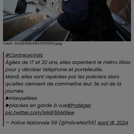
Crédit :
6621f343655814.75005100.jpeg
#ContreLesVols
Âgées de 17 et 20 ans, elles arpentent le métro lillois
pour y dérober téléphone et portefeuille.
Mardi, elles sont repérées par les policiers alors
qu'elles viennent de commettre leur 3e vol de la
journée.
▶️interpellées
▶️placées en garde à vue
#Protéger
pic.twitter.com/MldF5bM9ew
— Police Nationale 59 (@PoliceNat59)
April 18, 2024