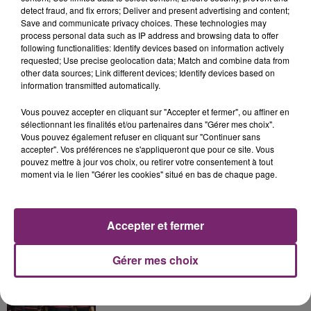
detect fraud, and fix errors; Deliver and present advertising and content;
Save and communicate privacy choices. These technologies may
process personal data such as IP address and browsing data to offer
following functionalities: Identify devices based on information actively
requested; Use precise geolocation data; Match and combine data from
other data sources; Link different devices; Identify devices based on
La Bulle - Guinguette éphémère
information transmitted automatically.
de Frelinghien !
Vous pouvez accepter en cliquant sur "Accepter et fermer", ou affiner en
sélectionnant les finalités et/ou partenaires dans "Gérer mes choix".
Vous pouvez également refuser en cliquant sur "Continuer sans
accepter". Vos préférences ne s'appliqueront que pour ce site. Vous
pouvez mettre à jour vos choix, ou retirer votre consentement à tout
éclipse solaire du 12 Août 2026
moment via le lien "Gérer les cookies" situé en bas de chaque page.
Accepter et fermer
Gérer mes choix
158 pompiers de la région sont
partis hier soir pour la Gironde