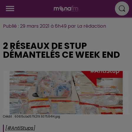
Publié : 29 mars 2021 à 6h49 par La rédaction
2 RÉSEAUX DE STUP
DÉMANTELÉS CE WEEK END
Crédit :
60615cbd579219.93758414.jpg
[
#AntiStups
]