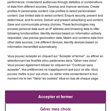
performance; Understand audiences through statistics or combinations
of data from different sources; Develop and improve services; Create
profiles to personalise content; Use profiles to select personalised
content; Use limited data to select content; Ensure security, prevent and
detect fraud, and fix errors; Deliver and present advertising and content;
Save and communicate privacy choices. These technologies may
process personal data such as IP address and browsing data to offer
following functionalities: Identify devices based on information actively
requested; Use precise geolocation data; Match and combine data from
other data sources; Link different devices; Identify devices based on
information transmitted automatically.
Vous pouvez accepter en cliquant sur "Accepter et fermer", ou affiner en
La Bulle - Guinguette éphémère
sélectionnant les finalités et/ou partenaires dans "Gérer mes choix".
de Frelinghien !
Vous pouvez également refuser en cliquant sur "Continuer sans
accepter". Vos préférences ne s'appliqueront que pour ce site. Vous
pouvez mettre à jour vos choix, ou retirer votre consentement à tout
moment via le lien "Gérer les cookies" situé en bas de chaque page.
éclipse solaire du 12 Août 2026
Accepter et fermer
Gérer mes choix