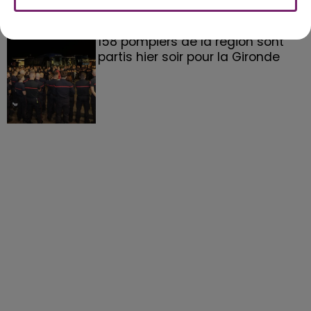
158 pompiers de la région sont
partis hier soir pour la Gironde