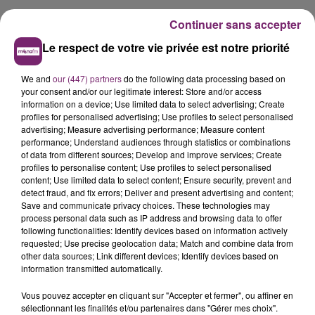
Continuer sans accepter
Le respect de votre vie privée est notre priorité
We and
our (447) partners
do the following data processing based on
Et si vous le souhaitez, prolongez la détente en
your consent and/or our legitimate interest: Store and/or access
prenant une nuitée avec accès à l'espace spa.
information on a device; Use limited data to select advertising; Create
Plaisir Do reçoit de 2 à 6 personnes, entre amis ou en
profiles for personalised advertising; Use profiles to select personalised
advertising; Measure advertising performance; Measure content
famille, pour une séance de détente ou pour un
performance; Understand audiences through statistics or combinations
évènement précis
of data from different sources; Develop and improve services; Create
(anniversaire, enterrement de vie de jeune fille,...)
profiles to personalise content; Use profiles to select personalised
content; Use limited data to select content; Ensure security, prevent and
Carte cadeau disponible pour offrir
detect fraud, and fix errors; Deliver and present advertising and content;
Save and communicate privacy choices. These technologies may
ADRESSE
process personal data such as IP address and browsing data to offer
1859 route nationale - 59190 BORRE
following functionalities: Identify devices based on information actively
requested; Use precise geolocation data; Match and combine data from
TÉLÉPHONE
other data sources; Link different devices; Identify devices based on
06.45.13.31.34
information transmitted automatically.
Vous pouvez accepter en cliquant sur "Accepter et fermer", ou affiner en
www.plaisirdospaborre.fr
sélectionnant les finalités et/ou partenaires dans "Gérer mes choix".