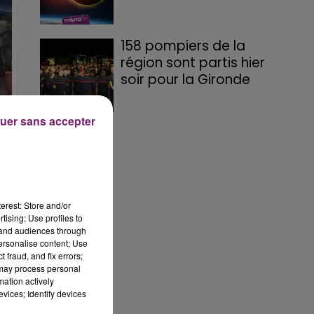
158 pompiers de la
région sont partis hier
soir pour la Gironde
uer sans accepter
erest: Store and/or
tising; Use profiles to
tand audiences through
personalise content; Use
 fraud, and fix errors;
 may process personal
mation actively
vices; Identify devices