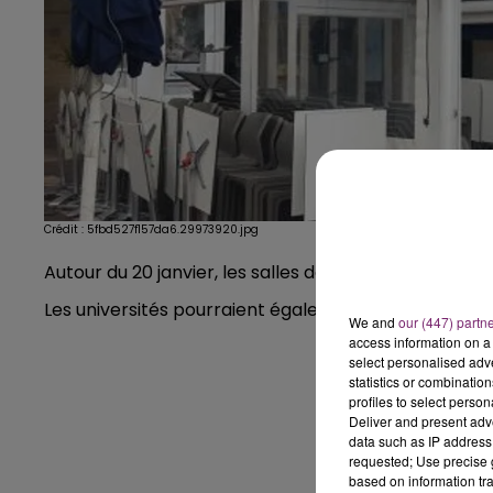
Crédit :
5fbd527f157da6.29973920.jpg
Autour du 20 janvier, les salles de sports, restaurants,
Les universités pourraient également rouvrir au mois
We and
our (447) partn
access information on a 
select personalised ad
statistics or combinatio
profiles to select person
Deliver and present adv
data such as IP address 
requested; Use precise g
based on information tra