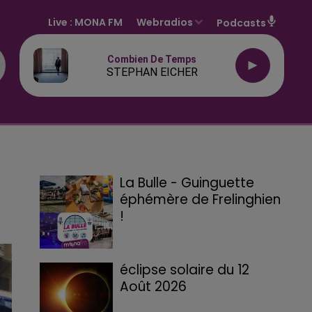
Live :
MONA FM
Webradios
Podcasts
Combien De Temps
STEPHAN EICHER
La Bulle - Guinguette
éphémère de Frelinghien
!
éclipse solaire du 12
Août 2026