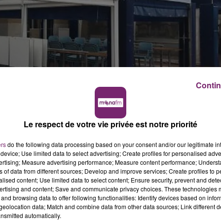
Contin
 pourront rouvrir, si les objectifs sanitaires sont atteints.
Le respect de votre vie privée est notre priorité
 de février.
ers
do the following data processing based on your consent and/or our legitimate int
device; Use limited data to select advertising; Create profiles for personalised adver
vertising; Measure advertising performance; Measure content performance; Unders
ns of data from different sources; Develop and improve services; Create profiles to 
alised content; Use limited data to select content; Ensure security, prevent and detect
ertising and content; Save and communicate privacy choices. These technologies
and browsing data to offer following functionalities: Identify devices based on infor
eolocation data; Match and combine data from other data sources; Link different de
nsmitted automatically.