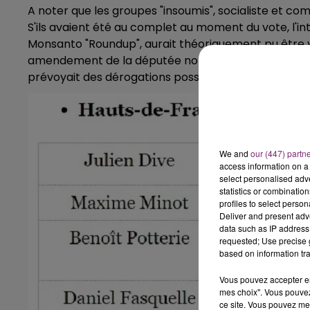
A noter que les groupes "insoumis", socialiste et c
S'ils avaient été au complet au moment du vote, l'in
Monsanto "Roundup", aurait théoriquement pu être 
amendement de la députée non inscrite et ex-minist
prévoyait des dérogations possibles jusqu'en 2023.
We and
our (447) partn
access information on a 
select personalised ad
statistics or combinatio
profiles to select person
Deliver and present adv
data such as IP address 
requested; Use precise g
based on information tra
Vous pouvez accepter en 
mes choix". Vous pouvez
ce site. Vous pouvez met