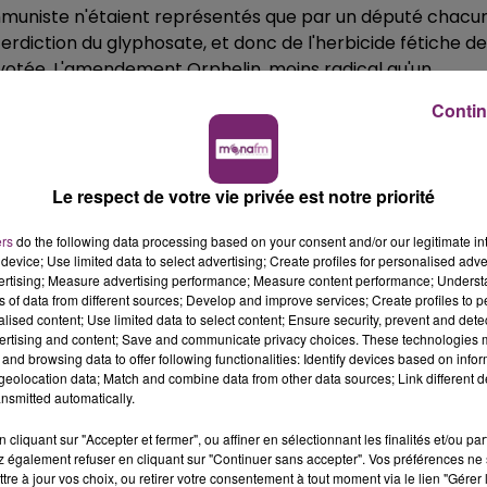
ommuniste n'étaient représentés que par un député chacun
terdiction du glyphosate, et donc de l'herbicide fétiche de
votée. L'amendement Orphelin, moins radical qu'un
re de l'Ecologie Delphine Batho, également rejeté,
Contin
Le respect de votre vie privée est notre priorité
ers
do the following data processing based on your consent and/or our legitimate int
device; Use limited data to select advertising; Create profiles for personalised adver
vertising; Measure advertising performance; Measure content performance; Unders
ns of data from different sources; Develop and improve services; Create profiles to 
alised content; Use limited data to select content; Ensure security, prevent and detect
ertising and content; Save and communicate privacy choices. These technologies
and browsing data to offer following functionalities: Identify devices based on infor
eolocation data; Match and combine data from other data sources; Link different de
nsmitted automatically.
cliquant sur "Accepter et fermer", ou affiner en sélectionnant les finalités et/ou pa
 également refuser en cliquant sur "Continuer sans accepter". Vos préférences ne 
tre à jour vos choix, ou retirer votre consentement à tout moment via le lien "Gérer 