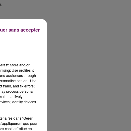
.
uer sans accepter
erest: Store and/or
tising; Use profiles to
tand audiences through
personalise content; Use
 fraud, and fix errors;
 may process personal
mation actively
vices; Identify devices
rtenaires dans "Gérer
s'appliqueront que pour
les cookies" situé en