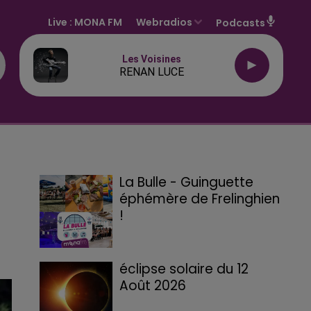
Live :
MONA FM
Webradios
Podcasts
Les Voisines
RENAN LUCE
La Bulle - Guinguette
éphémère de Frelinghien
!
éclipse solaire du 12
Août 2026