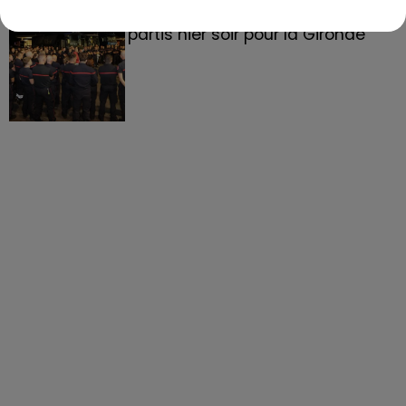
158 pompiers de la région sont
partis hier soir pour la Gironde