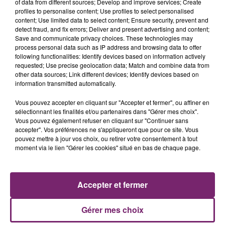
of data from different sources; Develop and improve services; Create
profiles to personalise content; Use profiles to select personalised
content; Use limited data to select content; Ensure security, prevent and
detect fraud, and fix errors; Deliver and present advertising and content;
Save and communicate privacy choices. These technologies may
process personal data such as IP address and browsing data to offer
following functionalities: Identify devices based on information actively
requested; Use precise geolocation data; Match and combine data from
other data sources; Link different devices; Identify devices based on
information transmitted automatically.
La Bulle - Guinguette éphémère
Vous pouvez accepter en cliquant sur "Accepter et fermer", ou affiner en
de Frelinghien !
sélectionnant les finalités et/ou partenaires dans "Gérer mes choix".
Vous pouvez également refuser en cliquant sur "Continuer sans
accepter". Vos préférences ne s'appliqueront que pour ce site. Vous
pouvez mettre à jour vos choix, ou retirer votre consentement à tout
moment via le lien "Gérer les cookies" situé en bas de chaque page.
éclipse solaire du 12 Août 2026
Accepter et fermer
Gérer mes choix