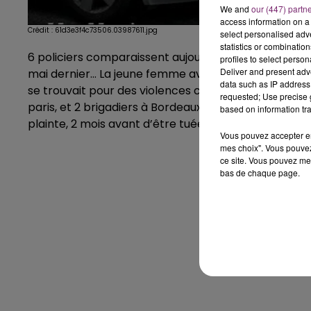
We and
our (447) partn
access information on a 
Crédit :
61d3e3f4c73506.03987611.jpg
select personalised ad
statistics or combinatio
6 policiers comparaissent aujourd’hui en conseil de d
profiles to select person
Deliver and present adv
mai dernier... La jeune femme avait été brûlée vive en
data such as IP address 
se trouvait pour des violences conjugales justement
requested; Use precise g
paris, et 2 brigadiers à Bordeaux... notamment pou
based on information tra
plainte, 2 mois avant d’être tuée.
Vous pouvez accepter en 
mes choix". Vous pouvez
ce site. Vous pouvez met
bas de chaque page.