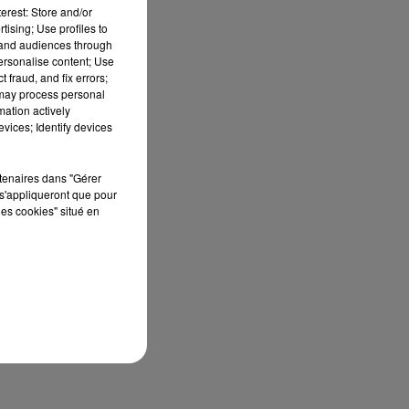
erest: Store and/or
tising; Use profiles to
tand audiences through
personalise content; Use
 fraud, and fix errors;
 may process personal
il
mation actively
à
vices; Identify devices
rtenaires dans "Gérer
s'appliqueront que pour
les cookies" situé en