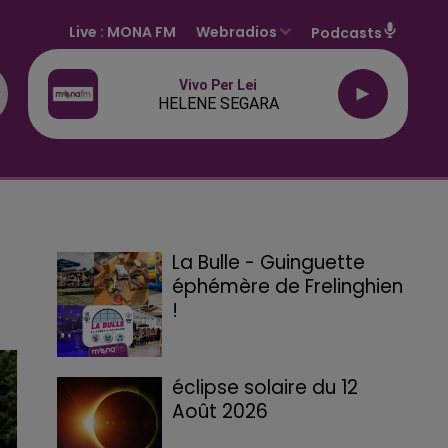
Live :
MONA FM
Webradios
Podcasts
Vivo Per Lei
HELENE SEGARA
La Bulle - Guinguette
éphémère de Frelinghien
!
éclipse solaire du 12
Août 2026