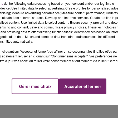
ers
do the following data processing based on your consent and/or our legitimate int
device; Use limited data to select advertising; Create profiles for personalised adver
vertising; Measure advertising performance; Measure content performance; Unders
ns of data from different sources; Develop and improve services; Create profiles to 
iscipline, après le féminicide de Chahinez, à Mérignac, en
alised content; Use limited data to select content; Ensure security, prevent and detect
ertising and content; Save and communicate privacy choices. These technologies
 pleine rue, par son mari qui venait de sortir de prison où 
and browsing data to offer following functionalities: Identify devices based on infor
. Ce sont 4 officiers et commissaires qui sont convoqués 
eolocation data; Match and combine data from other data sources; Link different de
r des manquements administratifs. Chahinez avait déposé
nsmitted automatically.
cliquant sur "Accepter et fermer", ou affiner en sélectionnant les finalités et/ou pa
 également refuser en cliquant sur "Continuer sans accepter". Vos préférences ne 
tre à jour vos choix, ou retirer votre consentement à tout moment via le lien "Gérer 
Gérer mes choix
Accepter et fermer