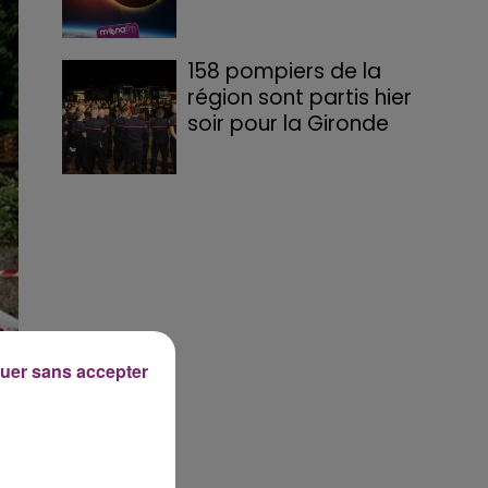
158 pompiers de la
région sont partis hier
soir pour la Gironde
uer sans accepter