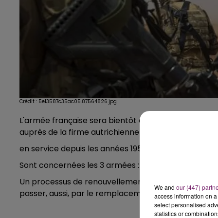
Crédit :
5e13587c35ac05.87564826.jpg
L'armée française sera bientôt équipée de 75 000
auprès de la firme autrichienne Glock. Il faut, en eff
en service depuis les années 1950. L'annonce a été fa
Sont concernées les 3 armées : armée de terre (pour
Un processus de renouvellement des équipements de
We and
our (447) partn
passer, aussi, par le remplacement du fusil d'assau
access information on a 
select personalised ad
statistics or combinatio