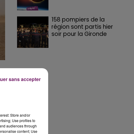
158 pompiers de la
région sont partis hier
soir pour la Gironde
uer sans accepter
erest: Store and/or
tising; Use profiles to
tand audiences through
personalise content; Use