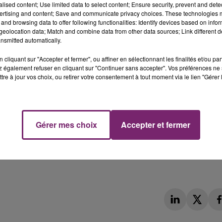
alised content; Use limited data to select content; Ensure security, prevent and detect
ertising and content; Save and communicate privacy choices. These technologies
and browsing data to offer following functionalities: Identify devices based on infor
eolocation data; Match and combine data from other data sources; Link different de
nsmitted automatically.
cliquant sur "Accepter et fermer", ou affiner en sélectionnant les finalités et/ou pa
 également refuser en cliquant sur "Continuer sans accepter". Vos préférences ne 
tre à jour vos choix, ou retirer votre consentement à tout moment via le lien "Gérer 
Gérer mes choix
Accepter et fermer