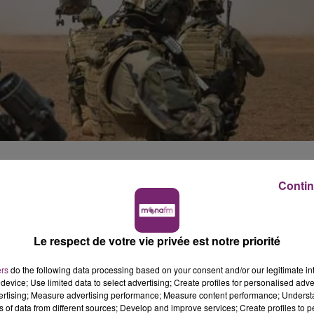
 nouveaux pistolets. des semi automatiques commandés
Contin
et, remplacer d'ici à 2022, l'ensemble des pistolets
ite par le ministère des Armées, aujourd'hui.
 80%), armée de l'air (pour 10%), et la marine (pour 8%).
Le respect de votre vie privée est notre priorité
 ses soldats est engagé au sein de l'armée. Cela va
ers
do the following data processing based on your consent and/or our legitimate int
t Famas.
device; Use limited data to select advertising; Create profiles for personalised adver
vertising; Measure advertising performance; Measure content performance; Unders
ns of data from different sources; Develop and improve services; Create profiles to 