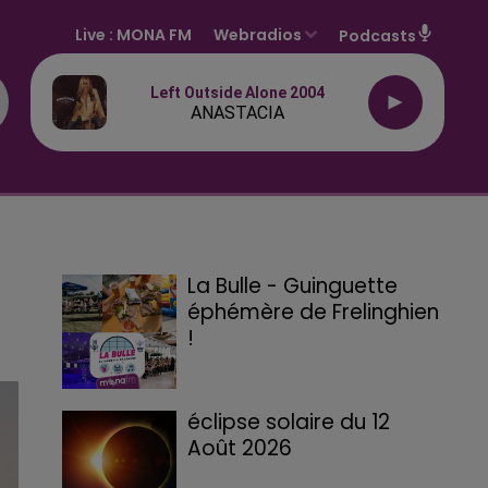
Live :
MONA FM
Webradios
Podcasts
Left Outside Alone 2004
ANASTACIA
La Bulle - Guinguette
éphémère de Frelinghien
!
éclipse solaire du 12
Août 2026