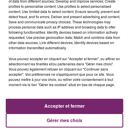
of data from different sources; Develop and improve services; Create
profiles to personalise content; Use profiles to select personalised
content; Use limited data to select content; Ensure security, prevent and
detect fraud, and fix errors; Deliver and present advertising and content;
Save and communicate privacy choices. These technologies may
process personal data such as IP address and browsing data to offer
following functionalities: Identify devices based on information actively
requested; Use precise geolocation data; Match and combine data from
other data sources; Link different devices; Identify devices based on
information transmitted automatically.
La Bulle - Guinguette éphémère
Vous pouvez accepter en cliquant sur "Accepter et fermer", ou affiner en
de Frelinghien !
sélectionnant les finalités et/ou partenaires dans "Gérer mes choix".
Vous pouvez également refuser en cliquant sur "Continuer sans
accepter". Vos préférences ne s'appliqueront que pour ce site. Vous
pouvez mettre à jour vos choix, ou retirer votre consentement à tout
moment via le lien "Gérer les cookies" situé en bas de chaque page.
éclipse solaire du 12 Août 2026
Accepter et fermer
Gérer mes choix