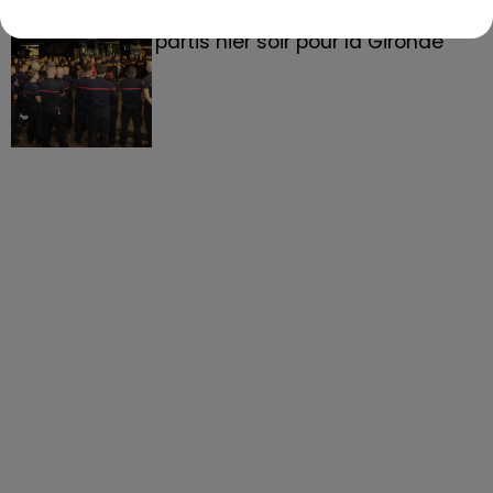
158 pompiers de la région sont
partis hier soir pour la Gironde