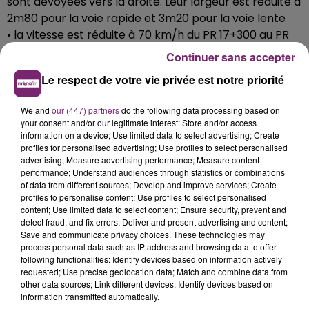
sont dévoyées vers la droite. Leur largeur est réduite à
2m80 pour la voie rapide et 3m20 pour la voie lente
• la vitesse est réduite à 70 km/h du PR 17+300 au PR
15+150 avec un palier d'abaissement de vitesse à 90
Continuer sans accepter
km/h entre les PR 17+700 et 17+300
Le respect de votre vie privée est notre priorité
• neutralisation occasionnelle de la voie lente ou
rapide entre les PR 18+100 et 15+150
We and
our (447) partners
do the following data processing based on
Sens France Belgique
your consent and/or our legitimate interest: Store and/or access
• suppression de la BAU entre les PR 15+200 et 17+050
information on a device; Use limited data to select advertising; Create
profiles for personalised advertising; Use profiles to select personalised
• interdiction de dépasser pour les véhicules
advertising; Measure advertising performance; Measure content
automobiles, les véhicules articulés, ainsi que les trains
performance; Understand audiences through statistics or combinations
doublés ou ensemble de véhicules affectés au
of data from different sources; Develop and improve services; Create
profiles to personalise content; Use profiles to select personalised
transport de marchandises dont le poids total
content; Use limited data to select content; Ensure security, prevent and
autorisé en charge ou le poids total roulant autorisé
detect fraud, and fix errors; Deliver and present advertising and content;
est supérieur à 3,5 tonnes à partir du PR 14+600, à
Save and communicate privacy choices. These technologies may
process personal data such as IP address and browsing data to offer
l'exception des véhicules de chantier
following functionalities: Identify devices based on information actively
• du PR 15+200 au PR 17+050, les voies lentes et rapides
requested; Use precise geolocation data; Match and combine data from
sont dévoyées vers la droite. Leur largeur est réduite à
other data sources; Link different devices; Identify devices based on
information transmitted automatically.
2m80 pour la voie rapide et 3m20 pour la voie lente