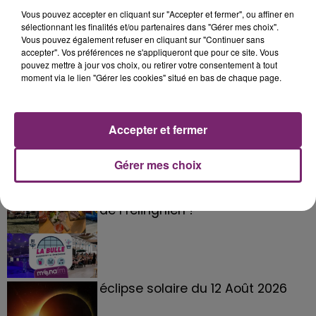
• la vitesse est réduite à 70 km/h du PR 15+000 au PR
Vous pouvez accepter en cliquant sur "Accepter et fermer", ou affiner en
17+100 avec un palier d'abaissement de vitesse à 90
sélectionnant les finalités et/ou partenaires dans "Gérer mes choix".
Vous pouvez également refuser en cliquant sur "Continuer sans
km/h entre les PR 14+600 et 15+000
accepter". Vos préférences ne s'appliqueront que pour ce site. Vous
• neutralisation occasionnelle de la voie lente ou
pouvez mettre à jour vos choix, ou retirer votre consentement à tout
rapide entre les PR 14+200 et 17+100
moment via le lien "Gérer les cookies" situé en bas de chaque page.
Accepter et fermer
Gérer mes choix
La Bulle - Guinguette éphémère
de Frelinghien !
éclipse solaire du 12 Août 2026