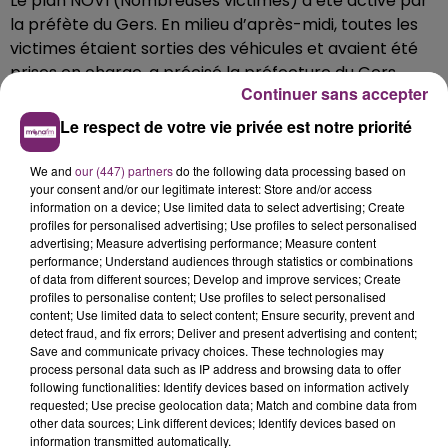
Le plan NOVI (Nombreuses victimes) a été activé par
la préfète du Gers. En milieu d’après-midi, toutes les
victimes étaient sorties des véhicules et avaient été
prises en charge, a précisé la préfecture du Gers.
Continuer sans accepter
Les familles des collégiens sont accueillies à Eauze au
Le respect de votre vie privée est notre priorité
Hall d’exposition.
We and
our (447) partners
do the following data processing based on
your consent and/or our legitimate interest: Store and/or access
information on a device; Use limited data to select advertising; Create
profiles for personalised advertising; Use profiles to select personalised
advertising; Measure advertising performance; Measure content
performance; Understand audiences through statistics or combinations
of data from different sources; Develop and improve services; Create
profiles to personalise content; Use profiles to select personalised
content; Use limited data to select content; Ensure security, prevent and
detect fraud, and fix errors; Deliver and present advertising and content;
Save and communicate privacy choices. These technologies may
process personal data such as IP address and browsing data to offer
following functionalities: Identify devices based on information actively
requested; Use precise geolocation data; Match and combine data from
other data sources; Link different devices; Identify devices based on
information transmitted automatically.