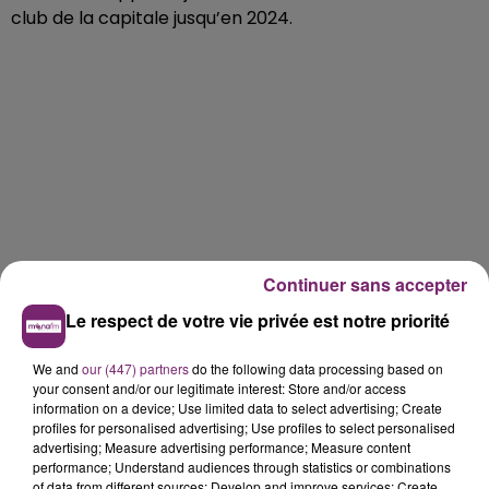
club de la capitale jusqu’en 2024.
Continuer sans accepter
Le respect de votre vie privée est notre priorité
We and
our (447) partners
do the following data processing based on
your consent and/or our legitimate interest: Store and/or access
information on a device; Use limited data to select advertising; Create
profiles for personalised advertising; Use profiles to select personalised
advertising; Measure advertising performance; Measure content
performance; Understand audiences through statistics or combinations
of data from different sources; Develop and improve services; Create