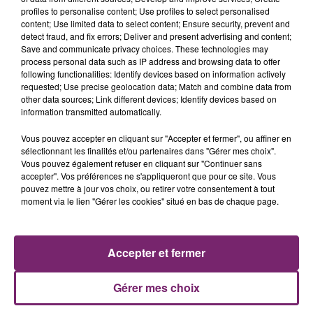
profiles to personalise content; Use profiles to select personalised
content; Use limited data to select content; Ensure security, prevent and
detect fraud, and fix errors; Deliver and present advertising and content;
Save and communicate privacy choices. These technologies may
process personal data such as IP address and browsing data to offer
following functionalities: Identify devices based on information actively
requested; Use precise geolocation data; Match and combine data from
other data sources; Link different devices; Identify devices based on
information transmitted automatically.
La Bulle - Guinguette éphémère
Vous pouvez accepter en cliquant sur "Accepter et fermer", ou affiner en
de Frelinghien !
sélectionnant les finalités et/ou partenaires dans "Gérer mes choix".
Vous pouvez également refuser en cliquant sur "Continuer sans
accepter". Vos préférences ne s'appliqueront que pour ce site. Vous
pouvez mettre à jour vos choix, ou retirer votre consentement à tout
moment via le lien "Gérer les cookies" situé en bas de chaque page.
éclipse solaire du 12 Août 2026
Accepter et fermer
Gérer mes choix