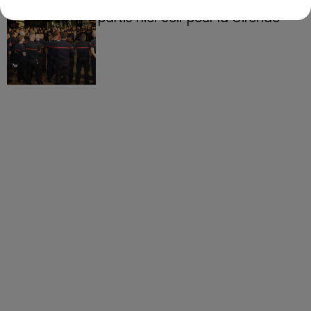
158 pompiers de la région sont
partis hier soir pour la Gironde