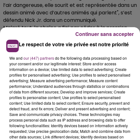
l’air dangereuse, elle sourit et est représentée dans un
dessin animé avec d’autres animés qui parlent", s’est
défendu Nick Jr. dans un communiqué.
Malgré tout, la chaîne a fini par céder à la pression
Continuer sans accepter
des parents et annuler la diffusion de "Mister Skinny
Legs", "bien que l’épisode corresponde à (leurs)
Le respect de votre vie privée est notre priorité
critères".
We and
our (447) partners
do the following data processing based on
your consent and/or our legitimate interest: Store and/or access
information on a device; Use limited data to select advertising; Create
profiles for personalised advertising; Use profiles to select personalised
advertising; Measure advertising performance; Measure content
performance; Understand audiences through statistics or combinations
of data from different sources; Develop and improve services; Create
profiles to personalise content; Use profiles to select personalised
content; Use limited data to select content; Ensure security, prevent and
detect fraud, and fix errors; Deliver and present advertising and content;
Save and communicate privacy choices. These technologies may
process personal data such as IP address and browsing data to offer
following functionalities: Identify devices based on information actively
requested; Use precise geolocation data; Match and combine data from
other data sources; Link different devices; Identify devices based on