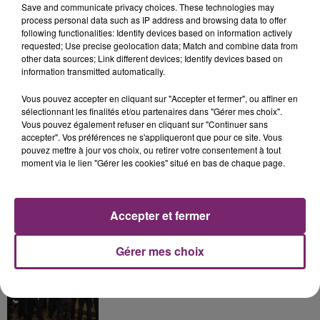
Save and communicate privacy choices. These technologies may
process personal data such as IP address and browsing data to offer
following functionalities: Identify devices based on information actively
La Bulle - Guinguette éphémère
requested; Use precise geolocation data; Match and combine data from
other data sources; Link different devices; Identify devices based on
de Frelinghien !
information transmitted automatically.
Vous pouvez accepter en cliquant sur "Accepter et fermer", ou affiner en
sélectionnant les finalités et/ou partenaires dans "Gérer mes choix".
Vous pouvez également refuser en cliquant sur "Continuer sans
accepter". Vos préférences ne s'appliqueront que pour ce site. Vous
éclipse solaire du 12 Août 2026
pouvez mettre à jour vos choix, ou retirer votre consentement à tout
moment via le lien "Gérer les cookies" situé en bas de chaque page.
Accepter et fermer
158 pompiers de la région sont
Gérer mes choix
partis hier soir pour la Gironde