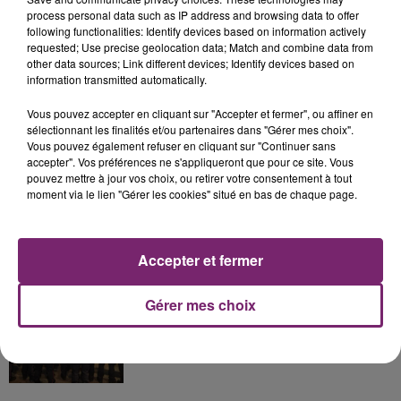
process personal data such as IP address and browsing data to offer
following functionalities: Identify devices based on information actively
La Bulle - Guinguette éphémère
requested; Use precise geolocation data; Match and combine data from
de Frelinghien !
other data sources; Link different devices; Identify devices based on
information transmitted automatically.
Vous pouvez accepter en cliquant sur "Accepter et fermer", ou affiner en
sélectionnant les finalités et/ou partenaires dans "Gérer mes choix".
Vous pouvez également refuser en cliquant sur "Continuer sans
éclipse solaire du 12 Août 2026
accepter". Vos préférences ne s'appliqueront que pour ce site. Vous
pouvez mettre à jour vos choix, ou retirer votre consentement à tout
moment via le lien "Gérer les cookies" situé en bas de chaque page.
Accepter et fermer
158 pompiers de la région sont
partis hier soir pour la Gironde
Gérer mes choix