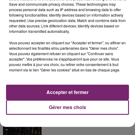
Save and communicate privacy choices. These technologies may
process personal data such as IP address and browsing data to offer
following functionalities: Identify devices based on information actively
requested; Use precise geolocation data; Match and combine data from
La Bulle - Guinguette éphémère
other data sources; Link different devices; Identify devices based on
de Frelinghien !
information transmitted automatically.
Vous pouvez accepter en cliquant sur "Accepter et fermer", ou affiner en
sélectionnant les finalités et/ou partenaires dans "Gérer mes choix".
Vous pouvez également refuser en cliquant sur "Continuer sans
accepter". Vos préférences ne s'appliqueront que pour ce site. Vous
éclipse solaire du 12 Août 2026
pouvez mettre à jour vos choix, ou retirer votre consentement à tout
moment via le lien "Gérer les cookies" situé en bas de chaque page.
Accepter et fermer
158 pompiers de la région sont
Gérer mes choix
partis hier soir pour la Gironde