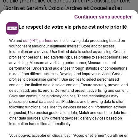
et Lille (Fromelles et Bondues) et 11°C aussi pour Lens
(Barlin et Servins), Calais (Ardres et Coquelles).et
Valenciennes (Raismes et Thiant).
Continuer sans accepter
Le respect de votre vie privée est notre priorité
We and
our (447) partners
do the following data processing based on
your consent and/or our legitimate interest: Store and/or access
information on a device; Use limited data to select advertising; Create
profiles for personalised advertising; Use profiles to select personalised
advertising; Measure advertising performance; Measure content
performance; Understand audiences through statistics or combinations
of data from different sources; Develop and improve services; Create
profiles to personalise content; Use profiles to select personalised
content; Use limited data to select content; Ensure security, prevent and
detect fraud, and fix errors; Deliver and present advertising and content;
Save and communicate privacy choices. These technologies may
process personal data such as IP address and browsing data to offer
following functionalities: Identify devices based on information actively
requested; Use precise geolocation data; Match and combine data from
other data sources; Link different devices; Identify devices based on
information transmitted automatically.
Vous pouvez accepter en cliquant sur "Accepter et fermer", ou affiner en