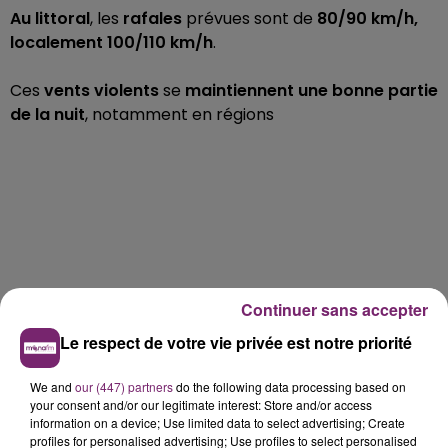
Au littoral
, les
rafales
prévues sont de
80/90 km/h,
localement 100/110 km/h
.
Ces
vents violents
se
maintiennent une bonne partie
de la nuit
, notamment en régions
Continuer sans accepter
Le respect de votre vie privée est notre priorité
We and
our (447) partners
do the following data processing based on
your consent and/or our legitimate interest: Store and/or access
information on a device; Use limited data to select advertising; Create
profiles for personalised advertising; Use profiles to select personalised