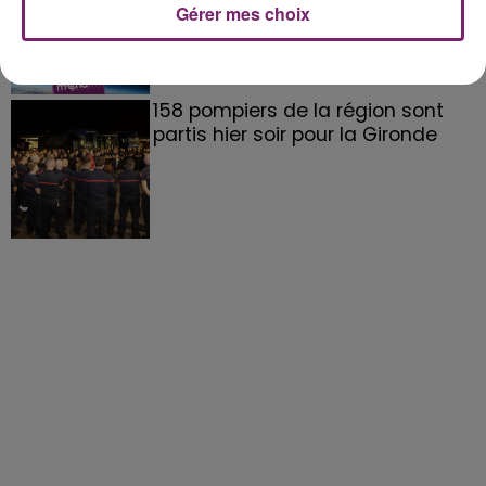
Gérer mes choix
158 pompiers de la région sont
partis hier soir pour la Gironde