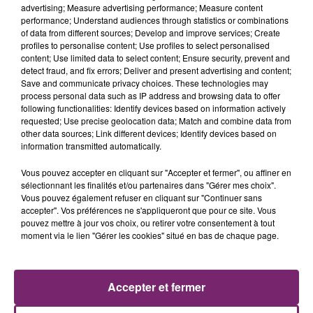
advertising; Measure advertising performance; Measure content
performance; Understand audiences through statistics or combinations
of data from different sources; Develop and improve services; Create
profiles to personalise content; Use profiles to select personalised
content; Use limited data to select content; Ensure security, prevent and
detect fraud, and fix errors; Deliver and present advertising and content;
Save and communicate privacy choices. These technologies may
process personal data such as IP address and browsing data to offer
following functionalities: Identify devices based on information actively
requested; Use precise geolocation data; Match and combine data from
other data sources; Link different devices; Identify devices based on
information transmitted automatically.
Vous pouvez accepter en cliquant sur "Accepter et fermer", ou affiner en
sélectionnant les finalités et/ou partenaires dans "Gérer mes choix".
La Bulle - Guinguette éphémère
Vous pouvez également refuser en cliquant sur "Continuer sans
accepter". Vos préférences ne s'appliqueront que pour ce site. Vous
de Frelinghien !
pouvez mettre à jour vos choix, ou retirer votre consentement à tout
moment via le lien "Gérer les cookies" situé en bas de chaque page.
Accepter et fermer
éclipse solaire du 12 Août 2026