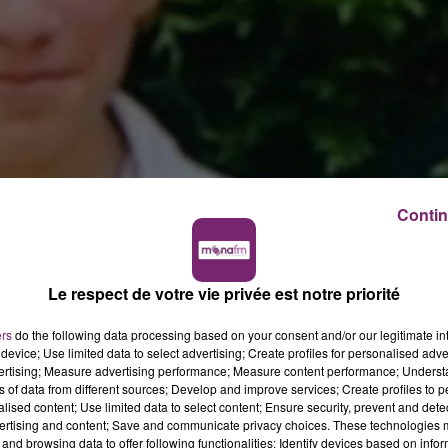
Contin
ipx8
Le respect de votre vie privée est notre priorité
septembre 2018
ers
do the following data processing based on your consent and/or our legitimate int
rendu dans son établissement scolaire. Il est pourtant par
device; Use limited data to select advertising; Create profiles for personalised adver
vertising; Measure advertising performance; Measure content performance; Unders
ns of data from different sources; Develop and improve services; Create profiles to 
alised content; Use limited data to select content; Ensure security, prevent and detect
ertising and content; Save and communicate privacy choices. These technologies
and browsing data to offer following functionalities: Identify devices based on infor