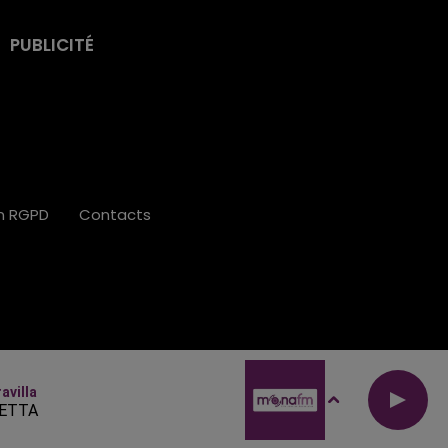
PUBLICITÉ
on RGPD
Contacts
avilla
ETTA