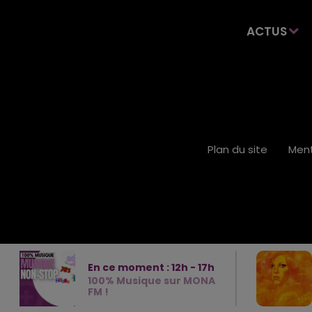
ACTUS
Plan du site
Ment
En ce moment :
12
h -
17
h
100% Musique sur MONA
FM !