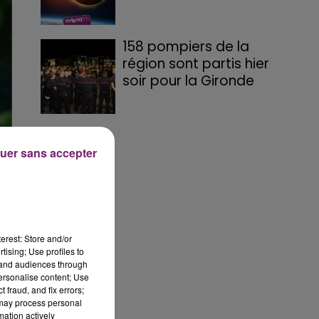
158 pompiers de la
région sont partis hier
soir pour la Gironde
uer sans accepter
erest: Store and/or
ti
tising; Use profiles to
tand audiences through
personalise content; Use
 fraud, and fix errors;
 may process personal
mation actively