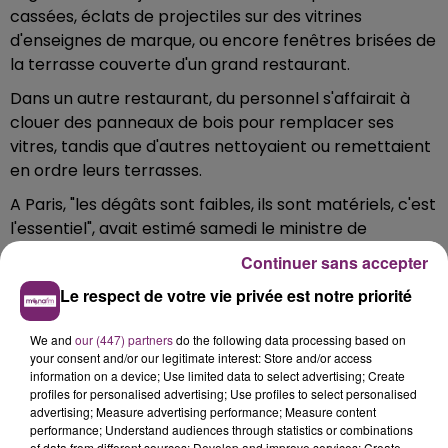
cassées, éclats de projectiles sur des vitrines
d'enseignes de marque, ou encore fenêtres brisées de
la terrasse couverte d'un grand restaurant.
Dans un autre restaurant, du personnel s'affairait à
clouer des panneaux de bois pour remplacer ses
vitres, tandis que d'autres nettoyaient ou remettaient
en ordre leurs terrasses.
A Paris, "les dégâts sont faibles, ils sont matériels, c'est
l'essentiel", avait estimé samedi le ministre de
l'Intérieur Christophe Castaner. Il avait attribué les
Continuer sans accepter
violences à des "séditieux" de l'ultradroite" répondant
Le respect de votre vie privée est notre priorité
selon lui à l'appel de Marine Le Pen. 106.301 "gilets
jaunes" ont été recensés samedi à 17H00 dans toute la
We and
our (447) partners
do the following data processing based on
France, contre 282.710 à la même heure lors de la
your consent and/or our legitimate interest: Store and/or access
première journée de manifestations le 17 novembre, a
information on a device; Use limited data to select advertising; Create
dénombré le ministre, évoquant un "fort
profiles for personalised advertising; Use profiles to select personalised
advertising; Measure advertising performance; Measure content
affaiblissement de la mobilisation".
performance; Understand audiences through statistics or combinations
of data from different sources; Develop and improve services; Create