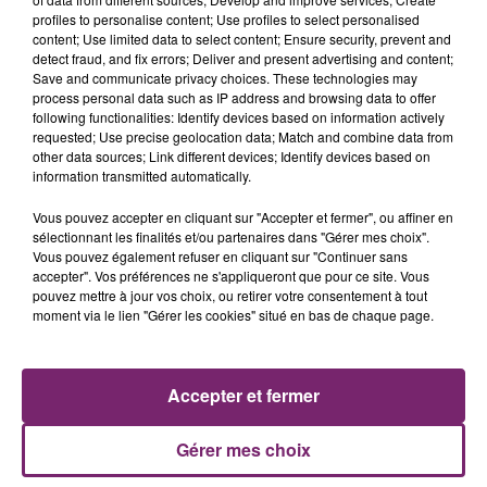
En province dimanche, des actions de "gilets jaunes"
profiles to personalise content; Use profiles to select personalised
étaient encore observées sur des ronds-points ou aux
content; Use limited data to select content; Ensure security, prevent and
abords de centres commerciaux.
detect fraud, and fix errors; Deliver and present advertising and content;
Save and communicate privacy choices. These technologies may
Une "présence de manifestants" était signalée à
process personal data such as IP address and browsing data to offer
following functionalities: Identify devices based on information actively
plusieurs entrées et sorties de péages d'autoroutes,
requested; Use precise geolocation data; Match and combine data from
en Centre-Val-de-Loire, Pays-de-la-Loire, Auvergne-
other data sources; Link different devices; Identify devices based on
Rhône-Alpes, Occitanie, Provence-Alpes-Côte-
information transmitted automatically.
d'Azur, Hauts-de-France, selon le réseau Vinci.
Vous pouvez accepter en cliquant sur "Accepter et fermer", ou affiner en
A Calais, deux CRS et un gendarme ont été blessés
sélectionnant les finalités et/ou partenaires dans "Gérer mes choix".
Vous pouvez également refuser en cliquant sur "Continuer sans
légèrement et un troisième a été grièvement blessé
accepter". Vos préférences ne s'appliqueront que pour ce site. Vous
au visage dans la nuit de samedi à dimanche lors de
pouvez mettre à jour vos choix, ou retirer votre consentement à tout
heurts, avec quelques 350 manifestants près de l'A16 à
moment via le lien "Gérer les cookies" situé en bas de chaque page.
Calais.
Quatre personnes ont été interpellées. En Bretagne,
Accepter et fermer
des manifestants appellent sur Facebook à créer des
perturbations "sans gêner les automobilistes" et "sans
Gérer mes choix
dégradations", par exemple en mettant des sacs
poubelles sur les radars ou en créant des opérations