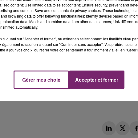
alised content; Use limited data to select content; Ensure security, prevent and detect
ertising and content; Save and communicate privacy choices. These technologies
and browsing data to offer following functionalities: Identify devices based on infor
eolocation data; Match and combine data from other data sources; Link different de
nsmitted automatically.
cliquant sur "Accepter et fermer", ou affiner en sélectionnant les finalités et/ou pa
 également refuser en cliquant sur "Continuer sans accepter". Vos préférences ne 
tre à jour vos choix, ou retirer votre consentement à tout moment via le lien "Gérer 
Gérer mes choix
Accepter et fermer