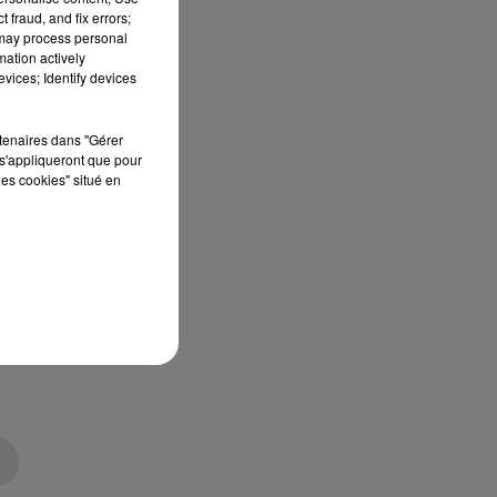
 fraud, and fix errors;
 may process personal
mation actively
vices; Identify devices
rtenaires dans "Gérer
s'appliqueront que pour
les cookies" situé en