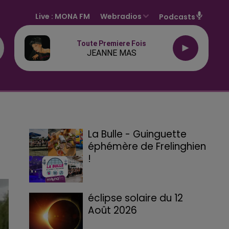
Live :
MONA FM
Webradios
Podcasts
Toute Premiere Fois
JEANNE MAS
La Bulle - Guinguette
éphémère de Frelinghien
!
éclipse solaire du 12
Août 2026