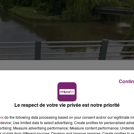
 la Lys
Contin
i matin : « Une enquête est actuellement en cours pour
signalée il y a deux jours d’une personne âgée à mobilité
Le respect de votre vie privée est notre priorité
onne disparue, a été placé en garde à vue hier. Les
ers
do the following data processing based on your consent and/or our legitimate int
device; Use limited data to select advertising; Create profiles for personalised adver
i après-midi dans la Lys entre le pont Bayart et l’écluse
vertising; Measure advertising performance; Measure content performance; Unders
 ont sondé le canal à la recherche du corps d’une dame.
ns of data from different sources; Develop and improve services; Create profiles to 