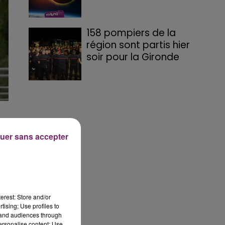
158 pompiers de la
région sont partis hier
soir pour la Gironde
uer sans accepter
erest: Store and/or
tising; Use profiles to
.
tand audiences through
personalise content; Use