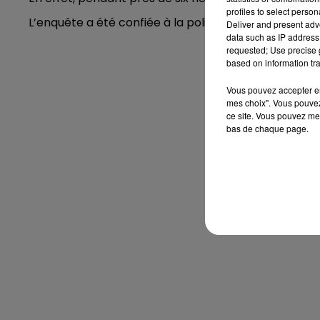
profiles to select person
L’enquête a été confiée à la police judiciaire de Lille.
Deliver and present adv
data such as IP address 
requested; Use precise g
based on information tra
Vous pouvez accepter en 
mes choix". Vous pouvez
ce site. Vous pouvez met
bas de chaque page.