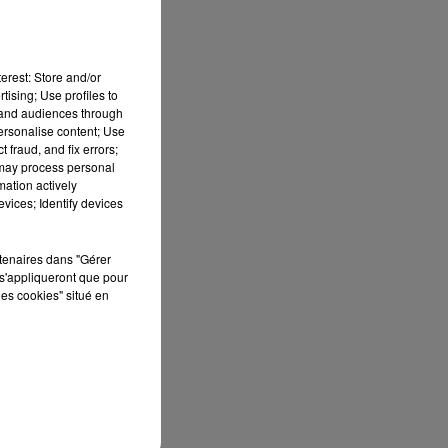
e
erest: Store and/or
tising; Use profiles to
tand audiences through
personalise content; Use
ur
 fraud, and fix errors;
 may process personal
mation actively
vices; Identify devices
rtenaires dans "Gérer
s'appliqueront que pour
les cookies" situé en