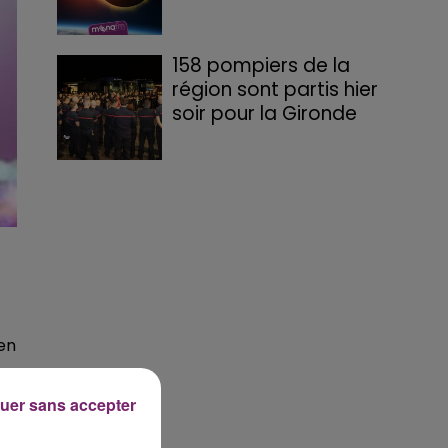
158 pompiers de la
région sont partis hier
soir pour la Gironde
 en
t
uer sans accepter