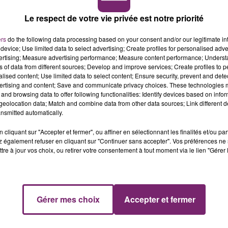
de 50 ans présentant des symptômes plus de trois jours
Le respect de votre vie privée est notre priorité
lleurs, trois membres du personnel de santé ont
 pour des caillots sanguins, après s’être vus administrer l
ers
do the following data processing based on your consent and/or our legitimate int
device; Use limited data to select advertising; Create profiles for personalised adver
vertising; Measure advertising performance; Measure content performance; Unders
orragie cérébrale. Là encore, les autorités sanitaires du
ns of data from different sources; Develop and improve services; Create profiles to 
l’administration du vaccin d’AstraZeneca mais enquêtent s
alised content; Use limited data to select content; Ensure security, prevent and detect
u le Danemark, avait déjà annoncé jeudi la suspension des
ertising and content; Save and communicate privacy choices. These technologies
and browsing data to offer following functionalities: Identify devices based on infor
en raison de craintes liées à la formation de caillots
eolocation data; Match and combine data from other data sources; Link different de
nsmitted automatically.
 lien entre la vaccination et ce cas de caillots sanguins»,
cliquant sur "Accepter et fermer", ou affiner en sélectionnant les finalités et/ou pa
tional de santé publique, Geir Bukholm, lors d’une
 également refuser en cliquant sur "Continuer sans accepter". Vos préférences ne 
tre à jour vos choix, ou retirer votre consentement à tout moment via le lien "Gérer 
Gérer mes choix
Accepter et fermer