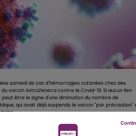
iétées samedi de cas d'hémorragies cutanées chez des
du vaccin AstraZeneca contre le Covid-19. Si aucun lien
et peut être le signe d'une diminution du nombre de
ublique, qui avait déjà suspendu le vaccin "par précaution"
nguins.
ne diminution du nombre de plaquettes», a alerté l’Institu
Contin