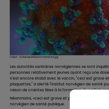
Crédit :
604dcbe445fa09.50169594.jpg
Les autorités sanitaires norvégiennes se sont inqu
personnes relativement jeunes ayant reçu une dose 
n'est encore établi avec le vaccin, "ceci est grave 
plaquettes," a alerté l'Institut norvégien de santé p
raison de craintes liées à la formation de caillots sa
Néanmoins, «ceci est grave et peut être le signe d’u
norvégien de santé publique.