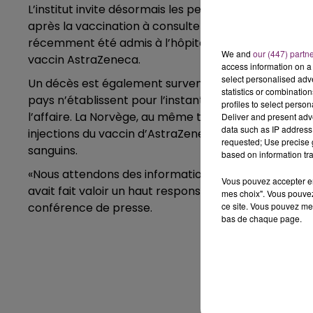
L’institut invite désormais les personnes de moins 
après la vaccination à consulter un médecin. Par ai
récemment été admis à l’hôpital universitaire d’Oslo
We and
our (447) partn
vaccin AstraZeneca.
access information on a 
select personalised ad
Un décès est également survenu à la suite d’une hém
statistics or combinatio
pays n’établissent pour l’instant pas de lien avec 
profiles to select person
l’affaire. La Norvège, au même titre que l’Islande o
Deliver and present adv
data such as IP address 
injections du vaccin d’AstraZeneca «par précaution», 
requested; Use precise g
sanguins.
based on information tra
«Nous attendons des informations pour voir s’il y a un
Vous pouvez accepter en 
avait fait valoir un haut responsable de l’Institut na
mes choix". Vous pouvez
ce site. Vous pouvez met
conférence de presse.
bas de chaque page.