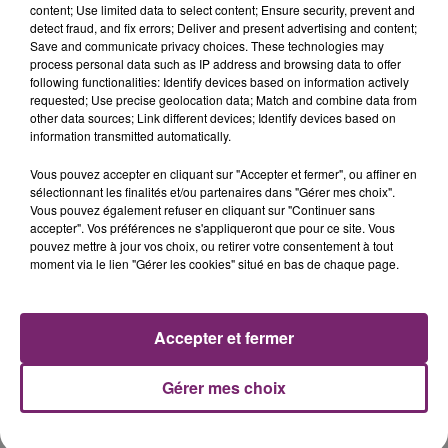
content; Use limited data to select content; Ensure security, prevent and
detect fraud, and fix errors; Deliver and present advertising and content;
Save and communicate privacy choices. These technologies may
process personal data such as IP address and browsing data to offer
following functionalities: Identify devices based on information actively
requested; Use precise geolocation data; Match and combine data from
other data sources; Link different devices; Identify devices based on
La Bulle - Guinguette éphémère
information transmitted automatically.
de Frelinghien !
Vous pouvez accepter en cliquant sur "Accepter et fermer", ou affiner en
sélectionnant les finalités et/ou partenaires dans "Gérer mes choix".
Vous pouvez également refuser en cliquant sur "Continuer sans
accepter". Vos préférences ne s'appliqueront que pour ce site. Vous
pouvez mettre à jour vos choix, ou retirer votre consentement à tout
moment via le lien "Gérer les cookies" situé en bas de chaque page.
éclipse solaire du 12 Août 2026
Accepter et fermer
Gérer mes choix
158 pompiers de la région sont
partis hier soir pour la Gironde