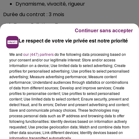
Dynamisme, vivacité, rigueur
Durée du contrat : 3 mois
Job Types: Full-time, Temporary
Continuer sans accepter
https://fr.indeed.com/emplois?
Le respect de votre vie privée est notre priorité
q&l=nord%20pas%20de%20calais&vjk=4432ec1e0a89af
We and
our (447) partners
do the following data processing based on
your consent and/or our legitimate interest: Store and/or access
information on a device; Use limited data to select advertising; Create
profiles for personalised advertising; Use profiles to select personalised
advertising; Measure advertising performance; Measure content
performance; Understand audiences through statistics or combinations
of data from different sources; Develop and improve services; Create
profiles to personalise content; Use profiles to select personalised
content; Use limited data to select content; Ensure security, prevent and
detect fraud, and fix errors; Deliver and present advertising and content;
Save and communicate privacy choices. These technologies may
process personal data such as IP address and browsing data to offer
following functionalities: Identify devices based on information actively
requested; Use precise geolocation data; Match and combine data from
other data sources; Link different devices; Identify devices based on
information transmitted automatically.