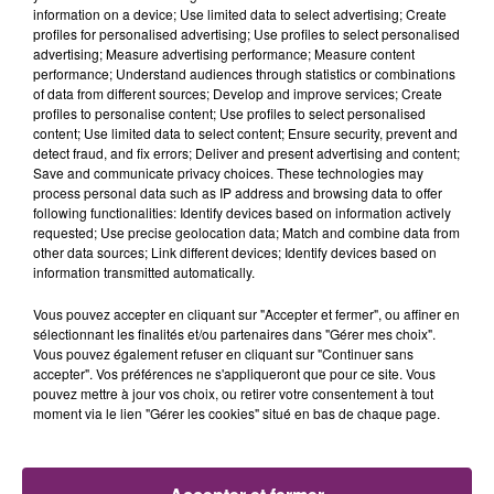
information on a device; Use limited data to select advertising; Create
profiles for personalised advertising; Use profiles to select personalised
advertising; Measure advertising performance; Measure content
performance; Understand audiences through statistics or combinations
of data from different sources; Develop and improve services; Create
profiles to personalise content; Use profiles to select personalised
content; Use limited data to select content; Ensure security, prevent and
detect fraud, and fix errors; Deliver and present advertising and content;
Save and communicate privacy choices. These technologies may
process personal data such as IP address and browsing data to offer
following functionalities: Identify devices based on information actively
requested; Use precise geolocation data; Match and combine data from
other data sources; Link different devices; Identify devices based on
information transmitted automatically.
Vous pouvez accepter en cliquant sur "Accepter et fermer", ou affiner en
sélectionnant les finalités et/ou partenaires dans "Gérer mes choix".
Vous pouvez également refuser en cliquant sur "Continuer sans
accepter". Vos préférences ne s'appliqueront que pour ce site. Vous
La Bulle - Guinguette éphémère
pouvez mettre à jour vos choix, ou retirer votre consentement à tout
moment via le lien "Gérer les cookies" situé en bas de chaque page.
de Frelinghien !