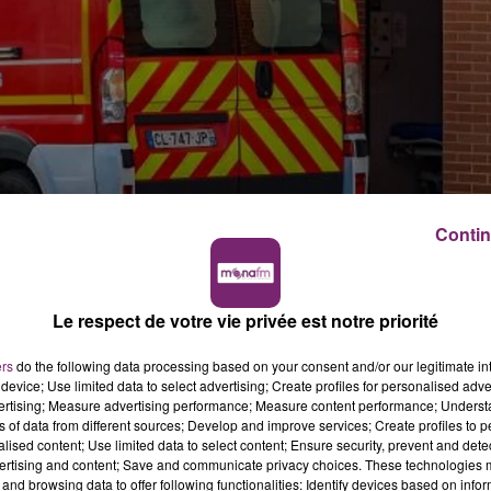
Contin
tion
ont intervenus à Bailleul pour fumée suspecte dans la
Le respect de votre vie privée est notre priorité
sances, un sapeur-pompier de 51 ans est passé à travers 
.
pic.twitter.com/DGATlipJn2
ers
do the following data processing based on your consent and/or our legitimate int
device; Use limited data to select advertising; Create profiles for personalised adver
vertising; Measure advertising performance; Measure content performance; Unders
ns of data from different sources; Develop and improve services; Create profiles to 
alised content; Use limited data to select content; Ensure security, prevent and detect
ertising and content; Save and communicate privacy choices. These technologies
and browsing data to offer following functionalities: Identify devices based on infor