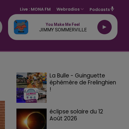
Live :
MONA FM
Webradios
Podcasts
You Make Me Feel
JIMMY SOMMERVILLE
La Bulle - Guinguette
éphémère de Frelinghien
!
éclipse solaire du 12
Août 2026