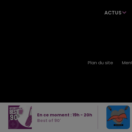
ACTUS
Plan du site
Ment
En ce moment :
19
h -
20
h
Best of 90'