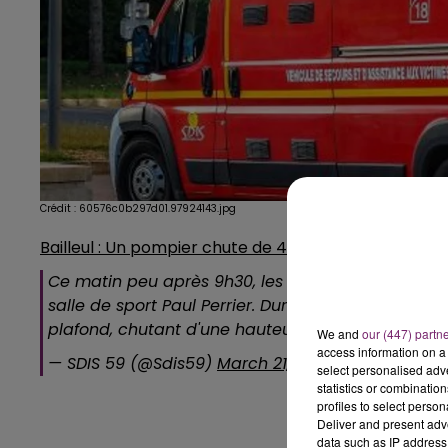
Crédit :
60576c0b297d01.97924143.jpg
Bailleul : Un pompier chute de 4 mètres en interven
Ce matin peu après 9h30, les sapeurs-pompiers s
salle de sport Paul Perrier. Durant les reconnais
plafond, chutant d'une hauteur de quatre mètres
We and
our (447) partn
access information on a 
— SDIS 59 (@Sdis59)
March 21, 2021
select personalised ad
statistics or combinatio
profiles to select person
Deliver and present adv
data such as IP address 