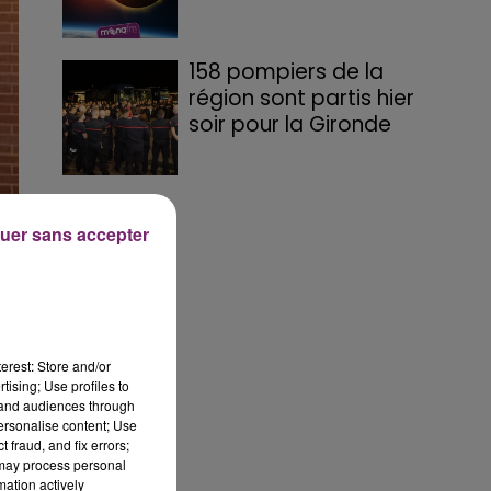
158 pompiers de la
région sont partis hier
soir pour la Gironde
uer sans accepter
le
erest: Store and/or
tising; Use profiles to
tand audiences through
personalise content; Use
 fraud, and fix errors;
 may process personal
mation actively