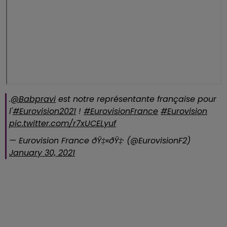
.
@Babpravi
est notre représentante française pour
l'
#Eurovision2021
!
#EurovisionFrance
#Eurovision
pic.twitter.com/r7xUCELyuf
— Eurovision France ðŸ‡«ðŸ‡· (@EurovisionF2)
January 30, 2021