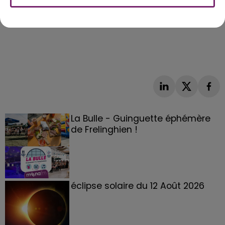
La Bulle - Guinguette éphémère
de Frelinghien !
éclipse solaire du 12 Août 2026