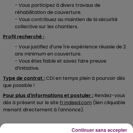
- Vous participez à divers travaux de
réhabilitation de couverture.
- Vous contribuez au maintien de la sécurité
collective sur les chantiers.
Profil recherché :
- Vous justifiez d’une 1re expérience réussie de 2
ans minimum en couverture.
- Vous êtes fiable et savez faire preuve
d’initiative.
Type de contrat :
CDI en temps plein à pourvoir dès
que possible !
Pour plus d'informations et postuler :
Rendez-vous
dès à présent sur le site
fr.indeed.com
(lien cliquable
menant directement à l'annonce).
Continuer sans accepter