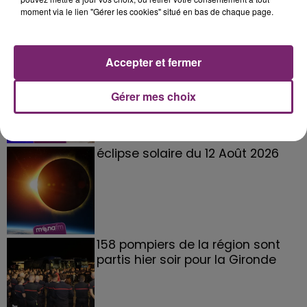
moment via le lien "Gérer les cookies" situé en bas de chaque page.
La Bulle - Guinguette éphémère
Accepter et fermer
de Frelinghien !
Gérer mes choix
éclipse solaire du 12 Août 2026
158 pompiers de la région sont
partis hier soir pour la Gironde