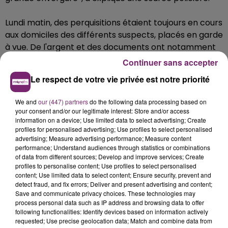
Lundi matin, des perquisitions étaient toujours en cours
aux domiciles des différents suspects, placés en garde
à vue. De l'argent et des documents ont notamment
été retrouvés lors de ces différentes perquisitions.
Continuer sans accepter
Une perquisition serait menée chez un bijoutier, rue de
Le respect de votre vie privée est notre priorité
Bretagne, dans le IIIe arrondissement de Paris selon le
site de M6.
We and
our (447) partners
do the following data processing based on
your consent and/or our legitimate interest: Store and/or access
information on a device; Use limited data to select advertising; Create
profiles for personalised advertising; Use profiles to select personalised
advertising; Measure advertising performance; Measure content
performance; Understand audiences through statistics or combinations
of data from different sources; Develop and improve services; Create
profiles to personalise content; Use profiles to select personalised
content; Use limited data to select content; Ensure security, prevent and
detect fraud, and fix errors; Deliver and present advertising and content;
Save and communicate privacy choices. These technologies may
process personal data such as IP address and browsing data to offer
following functionalities: Identify devices based on information actively
requested; Use precise geolocation data; Match and combine data from