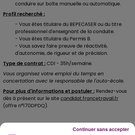
conduire sur boîte manuelle ou automatique.
Profil recherché :
- Vous êtes titulaire du BEPECASER ou du titre
professionnel d'enseignant de la conduite.
- Vous êtes titulaire du Permis B.
- Vous savez faire preuve de réactivité,
d'autonomie, de rigueur et de précision.
Type de contrat :
CDI - 35h/semaine.
Vous organisez votre emploi du temps en
concertation avec le responsable de l'auto-école.
Pour plus d'informations et postuler :
Rendez-vous
dès à présent sur le site
candidat.francetravail.fr
(offre n°170DPDQ).
Continuer sans accepter