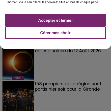
moment via le lien "Gérer les cookies" situé en bas de chaque page.
La Bulle - Guinguette éphémère
Accepter et fermer
de Frelinghien !
Gérer mes choix
éclipse solaire du 12 Août 2026
158 pompiers de la région sont
partis hier soir pour la Gironde