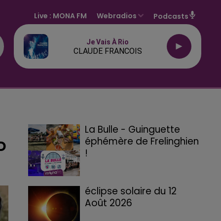
Live :
MONA FM
Webradios
Podcasts
Je Vais À Rio
CLAUDE FRANCOIS
La Bulle - Guinguette
éphémère de Frelinghien
D
!
éclipse solaire du 12
Août 2026