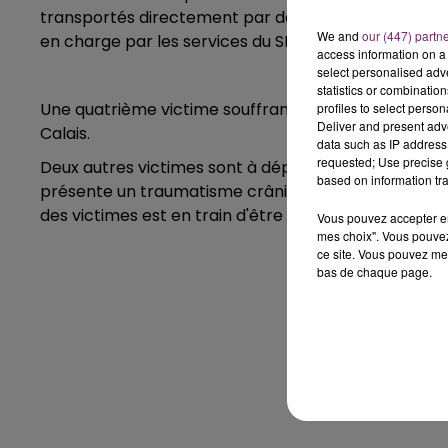
transportés directement par des associatifs au centr
We and
our (447) partn
en charge par les services du SDIS et du SAMU. Ils so
access information on a 
select personalised ad
statistics or combinatio
Une quatrième victime souffrant de douleurs abdomin
profiles to select person
Deliver and present adv
Calais.
data such as IP address 
requested; Use precise g
Deux autres victimes sont à déplorer. L'un présentait
based on information tra
présente un traumatisme crânien et une blessure ophta
des victimes est en train d'être établi.
Vous pouvez accepter en 
mes choix". Vous pouvez
ce site. Vous pouvez met
bas de chaque page.