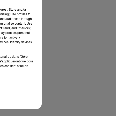
e
erest: Store and/or
tising; Use profiles to
tand audiences through
personalise content; Use
de
 fraud, and fix errors;
 may process personal
mation actively
vices; Identify devices
e,
rtenaires dans "Gérer
s'appliqueront que pour
les cookies" situé en