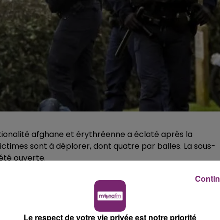
ionalité afghane et érythréenne a éclaté après la
t victimes sont à déplorer, dont quatre par balles. La sous-
été ouverte.
qu'un rixe entre migrants a éclaté après la distribution des
Contin
as-de-Calais. Elle a opposé une centaine de personnes, de
et de pierres, indique à LCI la préfecture qui précise par
lessées par balles. Parmi elles, deux migrants ont été
Le respect de votre vie privée est notre priorité