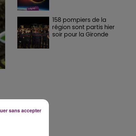
158 pompiers de la
région sont partis hier
soir pour la Gironde
uer sans accepter