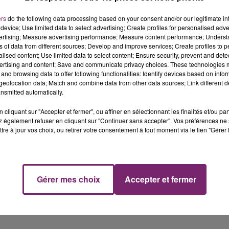
e hospitalier de Calais et la troisième victime a été pris
ers
do the following data processing based on your consent and/or our legitimate int
nt en urgence relative, indique la prefecture à LCI;
device; Use limited data to select advertising; Create profiles for personalised adver
vertising; Measure advertising performance; Measure content performance; Unders
ns of data from different sources; Develop and improve services; Create profiles to 
ales a été transportée elle aussi au centre hospitalier 
alised content; Use limited data to select content; Ensure security, prevent and detect
ertising and content; Save and communicate privacy choices. These technologies
and browsing data to offer following functionalities: Identify devices based on infor
eolocation data; Match and combine data from other data sources; Link different de
 une blessure à la fesse suite à un coup de couteau, l'autr
nsmitted automatically.
lmique. Pour l'heure, l'identité, l'état et le diagnostic
cliquant sur "Accepter et fermer", ou affiner en sélectionnant les finalités et/ou pa
 également refuser en cliquant sur "Continuer sans accepter". Vos préférences ne 
tre à jour vos choix, ou retirer votre consentement à tout moment via le lien "Gérer 
Gérer mes choix
Accepter et fermer