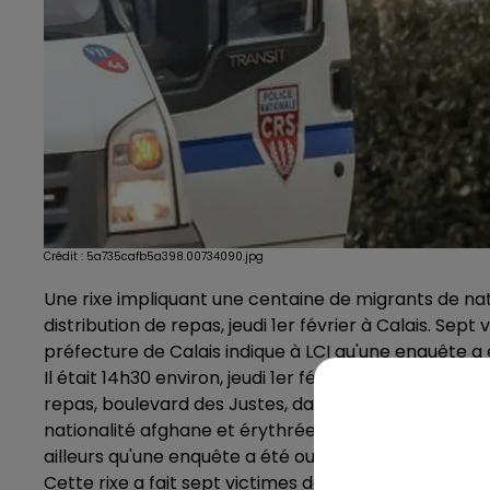
Crédit :
5a735cafb5a398.00734090.jpg
Une rixe impliquant une centaine de migrants de nat
distribution de repas, jeudi 1er février à Calais. Sep
préfecture de Calais indique à LCI qu'une enquête a 
Il était 14h30 environ, jeudi 1er février à Calais, lors
repas, boulevard des Justes, dans le chef-lieu du P
nationalité afghane et érythréenne, munis de bâtons 
ailleurs qu'une enquête a été ouverte.
Cette rixe a fait sept victimes dont quatre ont été b