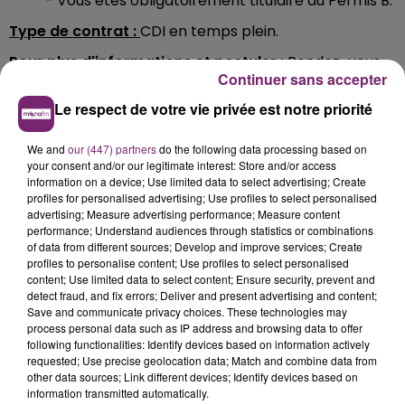
- Vous êtes obligatoirement titulaire du Permis B.
Type de contrat :
CDI en temps plein.
Pour plus d'informations et postuler :
Rendez-vous
Continuer sans accepter
dès à présent sur le site
fr.indeed.com
(lien cliquable
menant directement à l'annonce)
.
Le respect de votre vie privée est notre priorité
We and
our (447) partners
do the following data processing based on
your consent and/or our legitimate interest: Store and/or access
information on a device; Use limited data to select advertising; Create
profiles for personalised advertising; Use profiles to select personalised
advertising; Measure advertising performance; Measure content
performance; Understand audiences through statistics or combinations
of data from different sources; Develop and improve services; Create
profiles to personalise content; Use profiles to select personalised
content; Use limited data to select content; Ensure security, prevent and
detect fraud, and fix errors; Deliver and present advertising and content;
Save and communicate privacy choices. These technologies may
process personal data such as IP address and browsing data to offer
following functionalities: Identify devices based on information actively
requested; Use precise geolocation data; Match and combine data from
other data sources; Link different devices; Identify devices based on
information transmitted automatically.