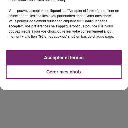
Vous pouvez accepter en cliquant sur "Accepter et fermer", ou affiner en
sélectionnant les finalités et/ou partenaires dans "Gérer mes choix".
Vous pouvez également refuser en cliquant sur "Continuer sans
accepter". Vos préférences ne s'appliqueront que pour ce site. Vous
pouvez mettre à jour vos choix, ou retirer votre consentement à tout
158 pompiers de la région sont
moment via le lien "Gérer les cookies" situé en bas de chaque page.
partis hier soir pour la Gironde
Accepter et fermer
Gérer mes choix