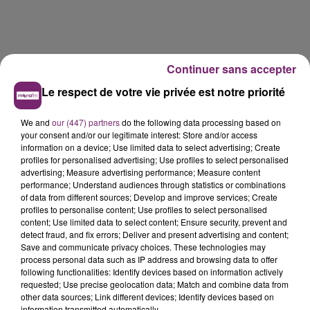
Continuer sans accepter
Le respect de votre vie privée est notre priorité
We and
our (447) partners
do the following data processing based on
your consent and/or our legitimate interest: Store and/or access
information on a device; Use limited data to select advertising; Create
profiles for personalised advertising; Use profiles to select personalised
advertising; Measure advertising performance; Measure content
performance; Understand audiences through statistics or combinations
of data from different sources; Develop and improve services; Create
profiles to personalise content; Use profiles to select personalised
La Bulle - Guinguette éphémère
content; Use limited data to select content; Ensure security, prevent and
de Frelinghien !
detect fraud, and fix errors; Deliver and present advertising and content;
Save and communicate privacy choices. These technologies may
process personal data such as IP address and browsing data to offer
following functionalities: Identify devices based on information actively
requested; Use precise geolocation data; Match and combine data from
other data sources; Link different devices; Identify devices based on
éclipse solaire du 12 Août 2026
information transmitted automatically.