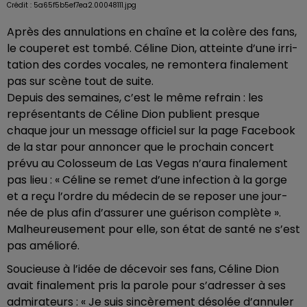
Crédit :
5a65f5b5ef7ea2.00048111.jpg
Après des annu­la­tions en chaîne et la colère des fans,
le coupe­ret est tombé. Céline Dion, atteinte d’une irri­
ta­tion des cordes vocales, ne remon­tera fina­le­ment
pas sur scène tout de suite.
Depuis des semaines, c’est le même refrain : les
repré­sen­tants de Céline Dion publient presque
chaque jour un message offi­ciel sur la page Face­book
de la star pour annon­cer que le prochain concert
prévu au Colos­seum de Las Vegas n’aura fina­le­ment
pas lieu : « Céline se remet d’une infec­tion à la gorge
et a reçu l’ordre du méde­cin de se repo­ser une jour­
née de plus afin d’as­su­rer une guéri­son complète ».
Malheu­reu­se­ment pour elle, son état de santé ne s’est
pas amélioré.
Soucieuse à l’idée de déce­voir ses fans, Céline Dion
avait fina­le­ment pris la parole pour s’adres­ser à ses
admi­ra­teurs : « Je suis sincè­re­ment déso­lée d’an­nu­ler