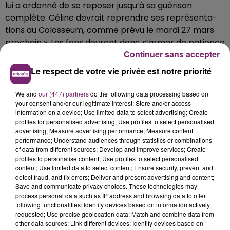
lui a ordonné de se repo­ser jusqu’à sa guéri­son
complète. Céline devrait reprendre ses repré­sen­ta­
tions au Colos­seum, comme prévu le mardi 27 mars
prochain ». Les fans devront donc s’ar­mer de patience
Continuer sans accepter
pour voir leur idole récu­pé­rer toutes ses forces et
livrer un spec­tacle comme elle seule sait si bien le
Le respect de votre vie privée est notre priorité
faire.
We and
our (447) partners
do the following data processing based on
your consent and/or our legitimate interest: Store and/or access
information on a device; Use limited data to select advertising; Create
profiles for personalised advertising; Use profiles to select personalised
advertising; Measure advertising performance; Measure content
performance; Understand audiences through statistics or combinations
of data from different sources; Develop and improve services; Create
profiles to personalise content; Use profiles to select personalised
content; Use limited data to select content; Ensure security, prevent and
detect fraud, and fix errors; Deliver and present advertising and content;
Save and communicate privacy choices. These technologies may
process personal data such as IP address and browsing data to offer
following functionalities: Identify devices based on information actively
requested; Use precise geolocation data; Match and combine data from
other data sources; Link different devices; Identify devices based on