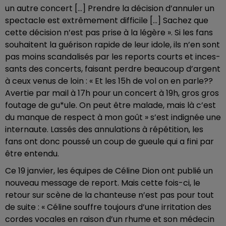
un autre concert […] Prendre la déci­sion d’an­nu­ler un
spec­tacle est extrê­me­ment diffi­cile […] Sachez que
cette déci­sion n’est pas prise à la légère ». Si les fans
souhaitent la guéri­son rapide de leur idole, ils n’en sont
pas moins scan­da­li­sés par les reports courts et inces­
sants des concerts, faisant perdre beau­coup d’argent
à ceux venus de loin : « Et les 15h de vol on en parle??
Aver­tie par mail à 17h pour un concert à 19h, gros gros
foutage de gu*ule. On peut être malade, mais là c’est
du manque de respect à mon goût » s’est indi­gnée une
inter­naute. Lassés des annu­la­tions à répé­ti­tion, les
fans ont donc poussé un coup de gueule qui a fini par
être entendu.
Ce 19 janvier, les équipes de Céline Dion ont publié un
nouveau message de report. Mais cette fois-ci, le
retour sur scène de la chan­teuse n’est pas pour tout
de suite : « Céline souffre toujours d’une irri­ta­tion des
cordes vocales en raison d’un rhume et son méde­cin