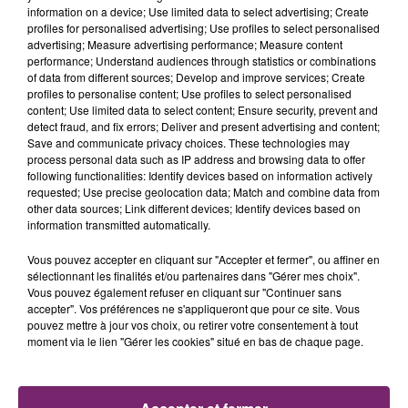
information on a device; Use limited data to select advertising; Create
Meilleur album de musique du monde :
profiles for personalised advertising; Use profiles to select personalised
advertising; Measure advertising performance; Measure content
This Moment
- Shakti
performance; Understand audiences through statistics or combinations
Meilleur album country :
of data from different sources; Develop and improve services; Create
profiles to personalise content; Use profiles to select personalised
Lainey Wilson, pour
Bell Bottom Country
content; Use limited data to select content; Ensure security, prevent and
detect fraud, and fix errors; Deliver and present advertising and content;
Meilleur album de Música Urbana :
Save and communicate privacy choices. These technologies may
process personal data such as IP address and browsing data to offer
Karol G, pour
Mañana Será Bonito
following functionalities: Identify devices based on information actively
requested; Use precise geolocation data; Match and combine data from
other data sources; Link different devices; Identify devices based on
information transmitted automatically.
Vous pouvez accepter en cliquant sur "Accepter et fermer", ou affiner en
sélectionnant les finalités et/ou partenaires dans "Gérer mes choix".
Vous pouvez également refuser en cliquant sur "Continuer sans
accepter". Vos préférences ne s'appliqueront que pour ce site. Vous
pouvez mettre à jour vos choix, ou retirer votre consentement à tout
moment via le lien "Gérer les cookies" situé en bas de chaque page.