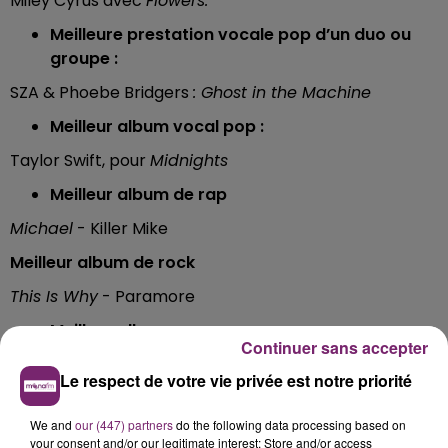
Miley Cyrus avec
Flowers.
Meilleure prestation vocale pop d’un duo ou
groupe :
SZA & Phoebe Bridgers
: Ghost in the Machine
Meilleur album vocal pop :
Taylor Swift, pour
Midnights
Meilleur album de rap
Michael
- Killer Mike
Meilleur album de rock
This Is Why
- Paramore
Meilleur album pop :
Continuer sans accepter
Midnights
- Taylor Swift
Le respect de votre vie privée est notre priorité
Meilleure chanson R&B :
We and
our (447) partners
do the following data processing based on
Snooze
de SZA
your consent and/or our legitimate interest: Store and/or access