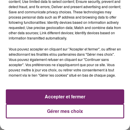
content; Use limited data to select content; Ensure security, prevent and
detect fraud, and fix errors; Deliver and present advertising and content;
Save and communicate privacy choices. These technologies may
process personal data such as IP address and browsing data to offer
following functionalities: Identify devices based on information actively
requested; Use precise geolocation data; Match and combine data from
other data sources; Link different devices; Identify devices based on
La Bulle - Guinguette éphémère
information transmitted automatically.
de Frelinghien !
Vous pouvez accepter en cliquant sur "Accepter et fermer", ou affiner en
sélectionnant les finalités et/ou partenaires dans "Gérer mes choix".
Vous pouvez également refuser en cliquant sur "Continuer sans
accepter". Vos préférences ne s'appliqueront que pour ce site. Vous
pouvez mettre à jour vos choix, ou retirer votre consentement à tout
éclipse solaire du 12 Août 2026
moment via le lien "Gérer les cookies" situé en bas de chaque page.
Accepter et fermer
Gérer mes choix
158 pompiers de la région sont
partis hier soir pour la Gironde