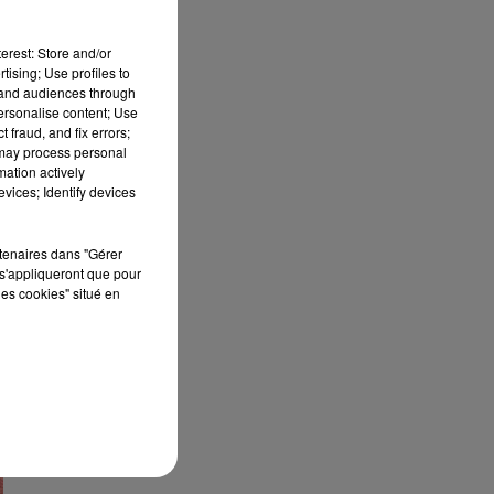
erest: Store and/or
tising; Use profiles to
tand audiences through
personalise content; Use
 fraud, and fix errors;
 may process personal
mation actively
vices; Identify devices
rtenaires dans "Gérer
s'appliqueront que pour
les cookies" situé en