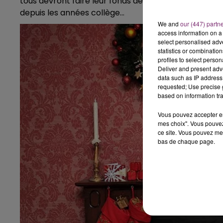
tous devront faire leur fonds de tiroirs pour y trouve
depuis les années collège...
We and
our (447) partn
access information on a 
select personalised ad
statistics or combinatio
profiles to select person
Deliver and present adv
data such as IP address 
requested; Use precise g
based on information tra
Vous pouvez accepter en 
mes choix". Vous pouvez
ce site. Vous pouvez met
bas de chaque page.