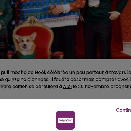
du pull moche de Noël, célébrée un peu partout à travers l
 quinzaine d’années. Il faudra désormais compter avec 
ère édition se déroulera à
Albi
le 25 novembre prochain
ée il y a quelques jours, histoire de donner un petit côté
Contin
ebook
, l’évènement a séduit en quelques jours plusieurs
s devront porter des pulls de Noël, des cols roulés qui
 ou quatre-vingt voire des célèbres sweats Waïkiki. Bref,