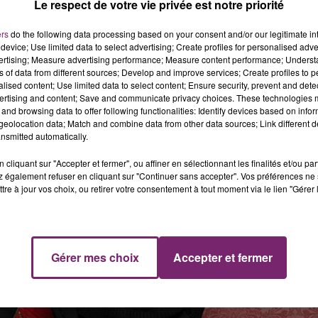
r un bon vieux chandail kitsch qu'ils n'ont plus osé porté
Le respect de votre vie privée est notre priorité
ers
do the following data processing based on your consent and/or our legitimate int
device; Use limited data to select advertising; Create profiles for personalised adver
vertising; Measure advertising performance; Measure content performance; Unders
ns of data from different sources; Develop and improve services; Create profiles to 
alised content; Use limited data to select content; Ensure security, prevent and detect
ertising and content; Save and communicate privacy choices. These technologies
and browsing data to offer following functionalities: Identify devices based on infor
eolocation data; Match and combine data from other data sources; Link different de
nsmitted automatically.
cliquant sur "Accepter et fermer", ou affiner en sélectionnant les finalités et/ou pa
 également refuser en cliquant sur "Continuer sans accepter". Vos préférences ne 
tre à jour vos choix, ou retirer votre consentement à tout moment via le lien "Gérer 
Gérer mes choix
Accepter et fermer