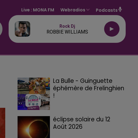
Live :
MONA FM
Webradios
Podcasts
Rock Dj
ROBBIE WILLIAMS
La Bulle - Guinguette
éphémère de Frelinghien
!
éclipse solaire du 12
Août 2026