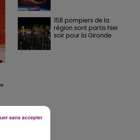
158 pompiers de la
région sont partis hier
soir pour la Gironde
e
le
uer sans accepter