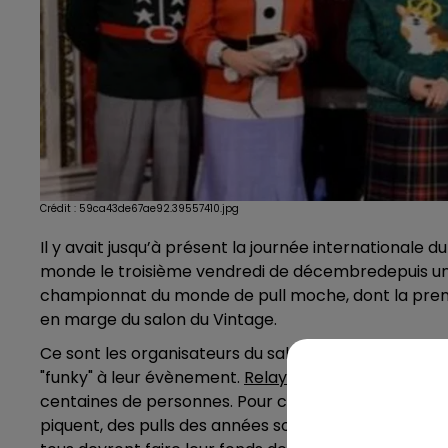
Crédit :
59ca43de67ae92.39557410.jpg
Il y avait jusqu’à présent la journée internationale 
monde le troisième vendredi de décembredepuis une
championnat du monde de pull moche, dont la premi
en marge du salon du Vintage.
Ce sont les organisateurs du salon qui ont eu cette id
"funky" à leur évènement.
Relayé sur leur page Fac
centaines de personnes. Pour concourir, les candidat
piquent, des pulls des années soixante, soixante-dix