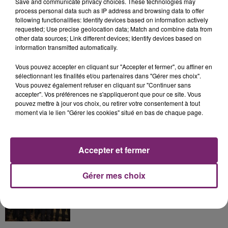
Save and communicate privacy choices. These technologies may
process personal data such as IP address and browsing data to offer
following functionalities: Identify devices based on information actively
La Bulle - Guinguette éphémère
requested; Use precise geolocation data; Match and combine data from
de Frelinghien !
other data sources; Link different devices; Identify devices based on
information transmitted automatically.
Vous pouvez accepter en cliquant sur "Accepter et fermer", ou affiner en
sélectionnant les finalités et/ou partenaires dans "Gérer mes choix".
Vous pouvez également refuser en cliquant sur "Continuer sans
éclipse solaire du 12 Août 2026
accepter". Vos préférences ne s'appliqueront que pour ce site. Vous
pouvez mettre à jour vos choix, ou retirer votre consentement à tout
moment via le lien "Gérer les cookies" situé en bas de chaque page.
Accepter et fermer
158 pompiers de la région sont
partis hier soir pour la Gironde
Gérer mes choix