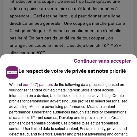
Introduction à la coupe . Ce serait trop facile qu’avec une
vidéo on puisse arriver à faire ce qu’il faut des années à
apprendre . Ceci est une intro , qui peut donner une ligne
directrice un peu générale . Une coupe ça marche par zone .
C’est géométrique . Pendant ce confinement on s’emballe
pas hein! On part pas ds un délire de tout couper , on
arrange , on coupe le mulet , c’est déjà bien ok ! ðŸ™ðŸ»
allez courage ðŸ˜˜
Continuer sans accepter
Une publication partagée par
Frederic Birault
(@cutbyfred) le
27 M
Le respect de votre vie privée est notre priorité
Allez, un petit bonus pour vous mesdames, avec
l'explication pour vous couper la frange vous mêmes !
We and
our (447) partners
do the following data processing based on
your consent and/or our legitimate interest: Store and/or access
information on a device; Use limited data to select advertising; Create
profiles for personalised advertising; Use profiles to select personalised
advertising; Measure advertising performance; Measure content
performance; Understand audiences through statistics or combinations
of data from different sources; Develop and improve services; Create
profiles to personalise content; Use profiles to select personalised
content; Use limited data to select content; Ensure security, prevent and
detect fraud, and fix errors; Deliver and present advertising and content;