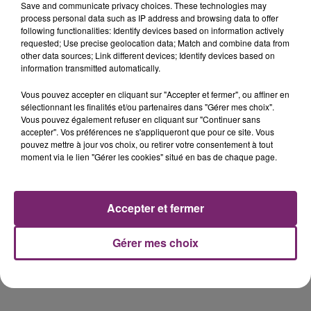
Save and communicate privacy choices. These technologies may
process personal data such as IP address and browsing data to offer
following functionalities: Identify devices based on information actively
requested; Use precise geolocation data; Match and combine data from
other data sources; Link different devices; Identify devices based on
information transmitted automatically.
Vous pouvez accepter en cliquant sur "Accepter et fermer", ou affiner en
Voir cette publication sur Instagram
sélectionnant les finalités et/ou partenaires dans "Gérer mes choix".
Vous pouvez également refuser en cliquant sur "Continuer sans
Vous êtes beaucoup à m’avoir demandé ce tuto . J’ai bravé
accepter". Vos préférences ne s'appliqueront que pour ce site. Vous
tous les dangers en allant chercher cette poupée de
pouvez mettre à jour vos choix, ou retirer votre consentement à tout
qualitayyy . Et je vous donne les bases pour une frange
moment via le lien "Gérer les cookies" situé en bas de chaque page.
réussie ! Je vous propose de partager vos photos de ce
moment avec moi et je vous dirais ce que je j’en pense
ðŸ˜˜ðŸ˜ bisous et bon confifi !
Accepter et fermer
Une publication partagée par
Frederic Birault
(@cutbyfred) le
29 M
Gérer mes choix