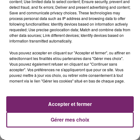
content; Use limited data to select content; Ensure security, prevent and
detect fraud, and fix errors; Deliver and present advertising and content;
Save and communicate privacy choices. These technologies may
process personal data such as IP address and browsing data to offer
following functionalities: Identify devices based on information actively
requested; Use precise geolocation data; Match and combine data from
other data sources; Link different devices; Identify devices based on
La Bulle - Guinguette éphémère
information transmitted automatically.
de Frelinghien !
Vous pouvez accepter en cliquant sur "Accepter et fermer", ou affiner en
sélectionnant les finalités et/ou partenaires dans "Gérer mes choix".
Vous pouvez également refuser en cliquant sur "Continuer sans
accepter". Vos préférences ne s'appliqueront que pour ce site. Vous
pouvez mettre à jour vos choix, ou retirer votre consentement à tout
éclipse solaire du 12 Août 2026
moment via le lien "Gérer les cookies" situé en bas de chaque page.
Accepter et fermer
Gérer mes choix
158 pompiers de la région sont
partis hier soir pour la Gironde