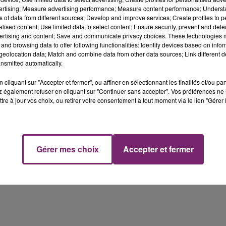
vertising; Measure advertising performance; Measure content performance; Unders
essaire de réaliser des contrôles "si la situation l'exige".
ns of data from different sources; Develop and improve services; Create profiles to 
alised content; Use limited data to select content; Ensure security, prevent and detect
a aucune réservation, forcément il risque d'y avoir des
ertising and content; Save and communicate privacy choices. These technologies
 bon pour personne. Ni pour les clients ni pour les
and browsing data to offer following functionalities: Identify devices based on infor
ts plus proches".
eolocation data; Match and combine data from other data sources; Link different de
nsmitted automatically.
cliquant sur "Accepter et fermer", ou affiner en sélectionnant les finalités et/ou pa
 également refuser en cliquant sur "Continuer sans accepter". Vos préférences ne 
tre à jour vos choix, ou retirer votre consentement à tout moment via le lien "Gérer 
Gérer mes choix
Accepter et fermer