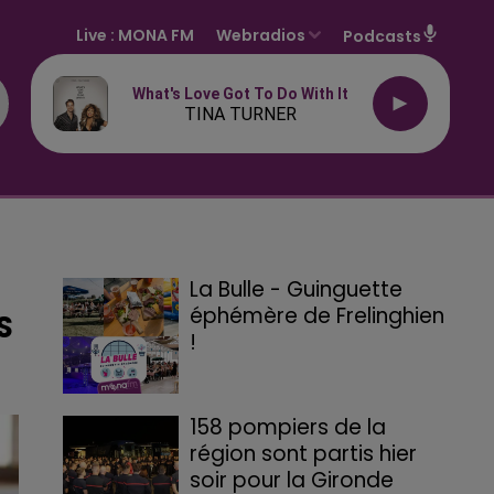
Live :
MONA FM
Webradios
Podcasts
What's Love Got To Do With It
TINA TURNER
La Bulle - Guinguette
éphémère de Frelinghien
S
!
158 pompiers de la
région sont partis hier
soir pour la Gironde