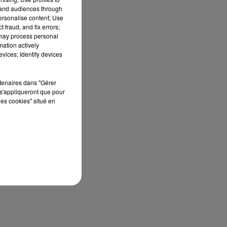
tand audiences through
personalise content; Use
 fraud, and fix errors;
 may process personal
mation actively
vices; Identify devices
rtenaires dans "Gérer
s'appliqueront que pour
les cookies" situé en