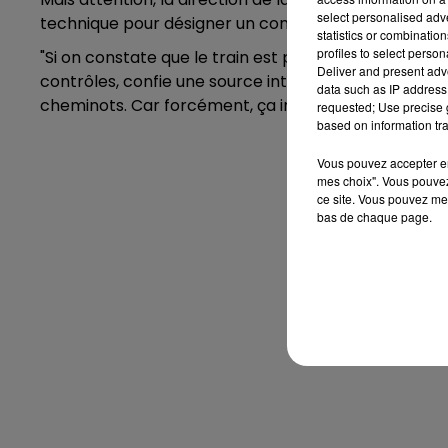
select personalised ad
technique pour désigner un contrôleur), la liberté néc
statistics or combinatio
profiles to select person
"Si on constate que le train est plein alors qu'il n'y 
Deliver and present adv
contrôles, confie une source interne. Mais ce ne sera
data such as IP address 
cheminots. Car forcément, ça impliquera des contac
requested; Use precise g
based on information tra
Vous pouvez accepter en 
mes choix". Vous pouvez
ce site. Vous pouvez met
bas de chaque page.