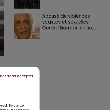
Accusé de violences
sexistes et sexuelles,
Gérard Darmon ne se...
uer sans accepter
erest: Store and/or
tising; Use profiles to