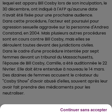
lequel est apparu Bill Cosby lors de son inculpation, le
30 décembre, ont indiqué à l'AFP qu'aucune date
n'avait été fixée pour une prochaine audience.
Dans cette procédure, l'acteur est poursuivi pour
agression sexuelle aggravée sur la personne d'Andrea
Constand, en 2004. Mais plusieurs autres procédures
sont en cours contre Bill Cosby, mais elles se
déroulent toutes devant des juridictions civiles.
Dans le cadre d'une procédure intentée par sept
femmes devant un tribunal du Massachusetts,
l'épouse de Bill Cosby, Camille, a été auditionnée le 22
février. Elle doit être entendue à nouveau le 14 mars.
Des dizaines de femmes accusent le créateur du
"Cosby Show" d'avoir abusé d'elles, souvent après leur
avoir fait prendre des médicaments pour les
neutraliser.
Continuer sans accepter