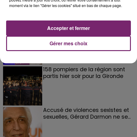
moment via le lien "Gérer les cookies" situé en bas de chaque page.
Accepter et fermer
La Bulle - Guinguette éphémère
de Frelinghien !
Gérer mes choix
158 pompiers de la région sont
partis hier soir pour la Gironde
Accusé de violences sexistes et
sexuelles, Gérard Darmon ne se...