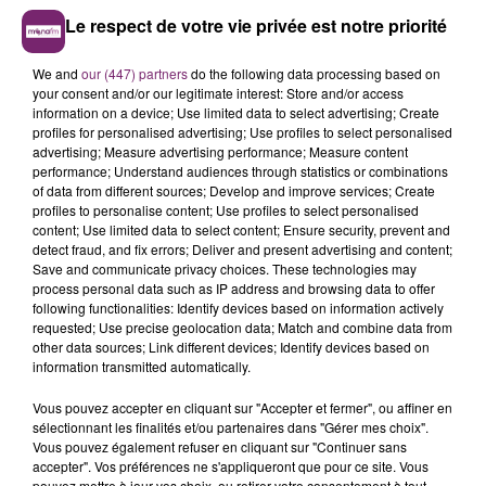
Le respect de votre vie privée est notre priorité
We and
our (447) partners
do the following data processing based on
your consent and/or our legitimate interest: Store and/or access
information on a device; Use limited data to select advertising; Create
profiles for personalised advertising; Use profiles to select personalised
advertising; Measure advertising performance; Measure content
performance; Understand audiences through statistics or combinations
of data from different sources; Develop and improve services; Create
profiles to personalise content; Use profiles to select personalised
content; Use limited data to select content; Ensure security, prevent and
detect fraud, and fix errors; Deliver and present advertising and content;
Save and communicate privacy choices. These technologies may
process personal data such as IP address and browsing data to offer
following functionalities: Identify devices based on information actively
requested; Use precise geolocation data; Match and combine data from
other data sources; Link different devices; Identify devices based on
information transmitted automatically.
Vous pouvez accepter en cliquant sur "Accepter et fermer", ou affiner en
sélectionnant les finalités et/ou partenaires dans "Gérer mes choix".
Vous pouvez également refuser en cliquant sur "Continuer sans
accepter". Vos préférences ne s'appliqueront que pour ce site. Vous
pouvez mettre à jour vos choix, ou retirer votre consentement à tout