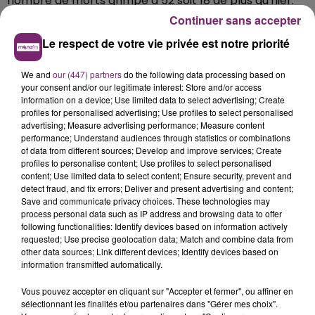
nombre de morts grimpe à 52 soit 18 de plus qu'hier.
Continuer sans accepter
Le respect de votre vie privée est notre priorité
We and
our (447) partners
do the following data processing based on
your consent and/or our legitimate interest: Store and/or access
information on a device; Use limited data to select advertising; Create
profiles for personalised advertising; Use profiles to select personalised
advertising; Measure advertising performance; Measure content
performance; Understand audiences through statistics or combinations
of data from different sources; Develop and improve services; Create
profiles to personalise content; Use profiles to select personalised
content; Use limited data to select content; Ensure security, prevent and
detect fraud, and fix errors; Deliver and present advertising and content;
Save and communicate privacy choices. These technologies may
process personal data such as IP address and browsing data to offer
following functionalities: Identify devices based on information actively
requested; Use precise geolocation data; Match and combine data from
other data sources; Link different devices; Identify devices based on
information transmitted automatically.
Vous pouvez accepter en cliquant sur "Accepter et fermer", ou affiner en
sélectionnant les finalités et/ou partenaires dans "Gérer mes choix".