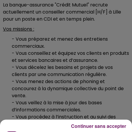
La banque-assurance "Crédit Mutuel" recrute
actuellement un conseiller commercial [H/F] à Lille
pour un poste en CDI et en temps plein.
Vos missions :
- Vous préparez et menez des entretiens
commerciaux.
- Vous conseillez et équipez vos clients en produits
et services bancaires et d’assurance.
- Vous décelez les besoins et projets de vos
clients par une communication régulière.
- Vous menez des actions de phoning et
concourez à la dynamique collective du point de
vente.
- Vous veillez à la mise à jour des bases
d’informations commerciales.
- Vous procédez à l’instruction et au suivi des
dossiers de crédits.
Continuer sans accepter