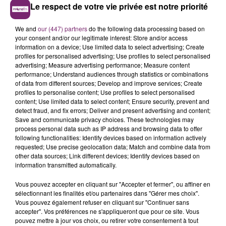
Profil recherché :
Le respect de votre vie privée est notre priorité
- Vous justifiez d'une expérience commerciale
We and
our (447) partners
do the following data processing based on
réussie sur un portefeuille de clients particuliers.
your consent and/or our legitimate interest: Store and/or access
- Vous maitrisez les techniques de vente et
information on a device; Use limited data to select advertising; Create
connaissez les produits et services bancaires.
profiles for personalised advertising; Use profiles to select personalised
advertising; Measure advertising performance; Measure content
- Les challenges vous stimulent.
performance; Understand audiences through statistics or combinations
- Votre aisance relationnelle et vos capacités
of data from different sources; Develop and improve services; Create
d'argumentation sont reconnues.
profiles to personalise content; Use profiles to select personalised
content; Use limited data to select content; Ensure security, prevent and
- Votre curiosité et votre orientation "digital"
detect fraud, and fix errors; Deliver and present advertising and content;
feront la différence !
Save and communicate privacy choices. These technologies may
process personal data such as IP address and browsing data to offer
⇒
Contrat en CDI et en temps plein.
following functionalities: Identify devices based on information actively
requested; Use precise geolocation data; Match and combine data from
Pour plus d'informations et postuler :
Rendez-vous sur
other data sources; Link different devices; Identify devices based on
les sites
recrutement-
information transmitted automatically.
nordeurope.creditmutuel.fr
ou
fr.indeed.com
.
Vous pouvez accepter en cliquant sur "Accepter et fermer", ou affiner en
sélectionnant les finalités et/ou partenaires dans "Gérer mes choix".
Vous pouvez également refuser en cliquant sur "Continuer sans
accepter". Vos préférences ne s'appliqueront que pour ce site. Vous
pouvez mettre à jour vos choix, ou retirer votre consentement à tout