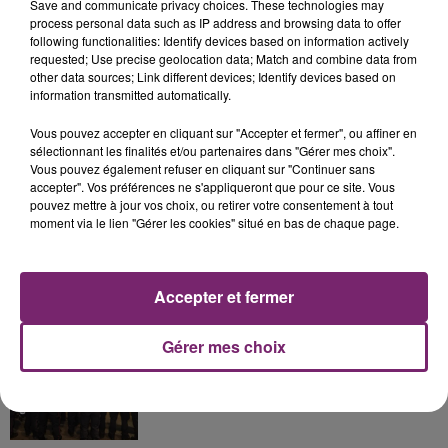
Save and communicate privacy choices. These technologies may
process personal data such as IP address and browsing data to offer
following functionalities: Identify devices based on information actively
La Bulle - Guinguette éphémère
requested; Use precise geolocation data; Match and combine data from
de Frelinghien !
other data sources; Link different devices; Identify devices based on
information transmitted automatically.
Vous pouvez accepter en cliquant sur "Accepter et fermer", ou affiner en
sélectionnant les finalités et/ou partenaires dans "Gérer mes choix".
Vous pouvez également refuser en cliquant sur "Continuer sans
éclipse solaire du 12 Août 2026
accepter". Vos préférences ne s'appliqueront que pour ce site. Vous
pouvez mettre à jour vos choix, ou retirer votre consentement à tout
moment via le lien "Gérer les cookies" situé en bas de chaque page.
Accepter et fermer
158 pompiers de la région sont
partis hier soir pour la Gironde
Gérer mes choix