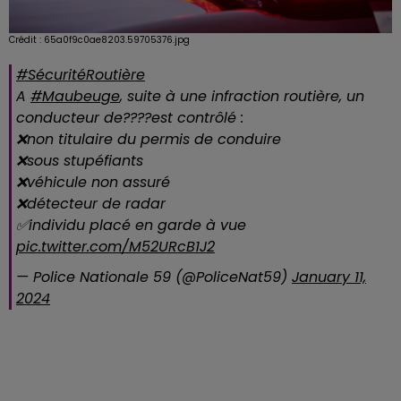
Crédit :
65a0f9c0ae8203.59705376.jpg
#SécuritéRoutière
A
#Maubeuge
, suite à une infraction routière, un
conducteur de????est contrôlé :
❌non titulaire du permis de conduire
❌sous stupéfiants
❌véhicule non assuré
❌détecteur de radar
✅individu placé en garde à vue
pic.twitter.com/M52URcB1J2
— Police Nationale 59 (@PoliceNat59)
January 11,
2024